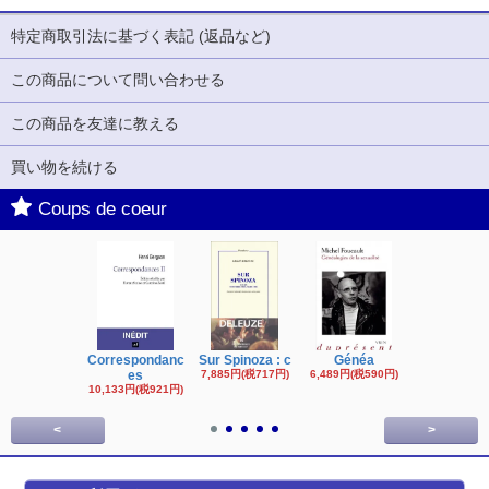
特定商取引法に基づく表記 (返品など)
この商品について問い合わせる
この商品を友達に教える
買い物を続ける
Coups de coeur
Correspondanc
Sur Spinoza : c
Généa
Michel Fouc
es
7,885円(税717円)
6,489円(税590円)
16,622円(税1,
円)
10,133円(税921円)
<
>