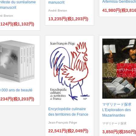
Artemisia Gentilesch
ifeste du surréalisme
manuscrit
e manuscrit
41,980円(税3,81
André Breton
ré Breton
13,235円(税1,203円)
,124円(税1,102円)
.000 ans de beauté
,234円(税3,203円)
マザリナード探求
Encyclopédie culinaire
L'Exploration des
des territoires de France
Mazarinardes
Jean-François Piège
マザリナード探求
22,541円(税2,049円)
3,850円(税350円