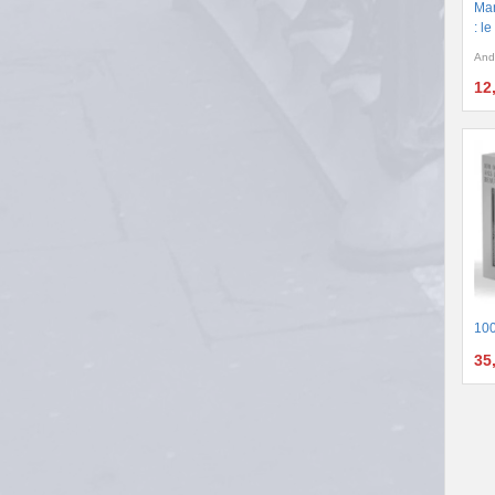
Man
: l
And
12
100
35