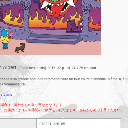
n Albert.
[Ecole des loisirs]. 2015. 32 p. : ill. 24 x 25 cm. cart.
ande à sa grande soeur de l'emmener faire un tour en train fantôme. Même si, à l'in
de tyrannosaure...
 de 5 ans
れ場合は、海外からの取り寄せとなります。
合、お届けには３～４週間のご猶予をいただきます。あらかじめご了承ください。
9782211226165