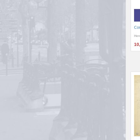
Cor
Hen
10