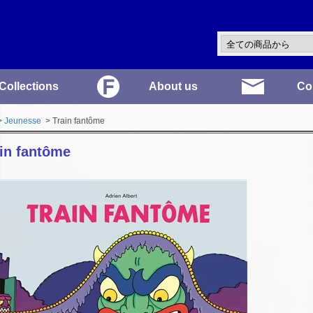
Collections
About us
Co
>
Jeunesse
> Train fantôme
in fantôme