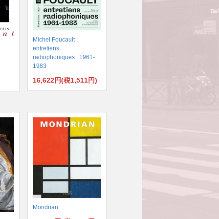
Michel Foucault :
entretiens
radiophoniques : 1961-
1983
16,622円(税1,511円)
)
Mondrian