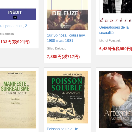
respondances, 2
Généalogies de la
sexualité
ri Bergson
Sur Spinoza : cours nov.
1980-mars 1981
Michel Foucault
,133円(税921円)
6,489円(税590円
Gilles Deleuze
7,885円(税717円)
Poisson soluble : le