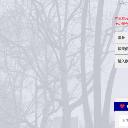
ミシェル
在庫切
その場
型番
販売
購入
お