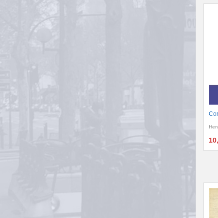
Cor
Hen
10