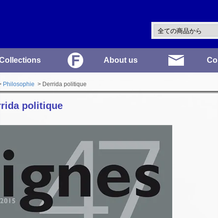
Collections
About us
Co
>
Philosophie
> Derrida politique
rida politique