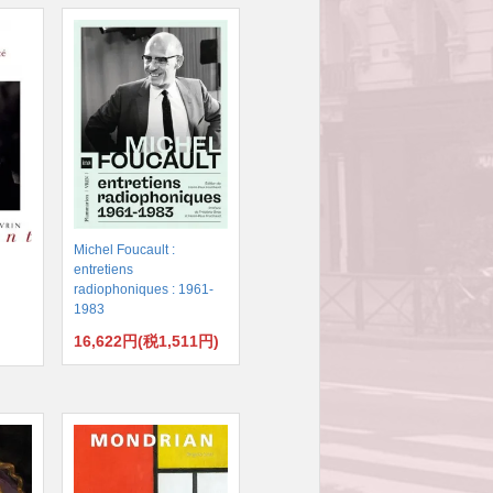
Michel Foucault :
entretiens
radiophoniques : 1961-
1983
16,622円(税1,511円)
)