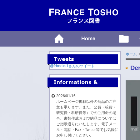
Home
ホーム
@frbooks1さんのツイート
Der
2026/01/16
ホームページ掲載以外の商品のご注
文も承ります。また、公費（校費・
研究費・科研費等）でのご用命の場
合、書類作成および納品については
ご指示通りにいたします。電子メー
ル・電話・Fax・Twitter等でお気軽に
お申し付けください。