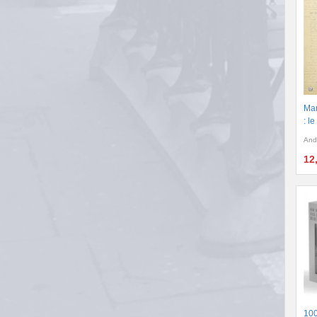
Man
: l
And
12
100