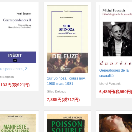
respondances, 2
Généalogies de la
sexualité
ri Bergson
Sur Spinoza : cours nov.
1980-mars 1981
Michel Foucault
,133円(税921円)
6,489円(税590円
Gilles Deleuze
7,885円(税717円)