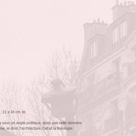
; 21 x 16 cm. br.
a sous un angle politique, alors que cette dernière
 le droit, l'architecture, l'art et la théologie.