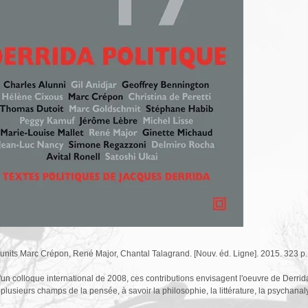
éunits Marc Crépon, René Major, Chantal Talagrand. [Nouv. éd. Ligne]. 2015. 323 p. 
'un colloque international de 2008, ces contributions envisagent l'oeuvre de Derrid
plusieurs champs de la pensée, à savoir la philosophie, la littérature, la psychanalyse,