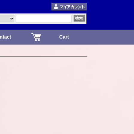
ntact
Cart