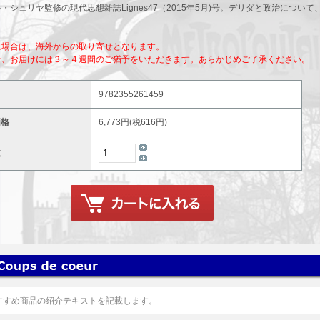
・シュリヤ監修の現代思想雑誌Lignes47（2015年5月)号。デリダと政治につ
れ場合は、海外からの取り寄せとなります。
合、お届けには３～４週間のご猶予をいただきます。あらかじめご了承ください。
9782355261459
価格
6,773円(税616円)
数
すすめ商品の紹介テキストを記載します。