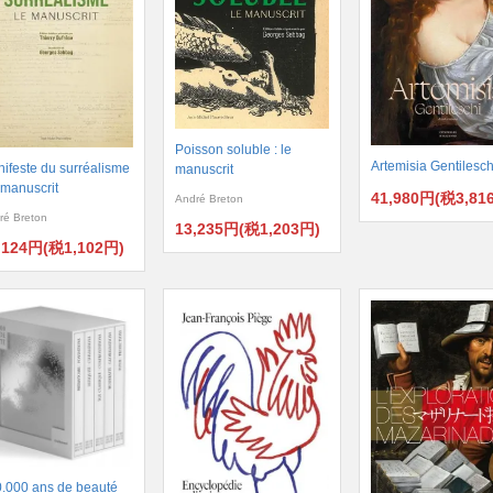
Poisson soluble : le
Artemisia Gentilesch
ifeste du surréalisme
manuscrit
e manuscrit
41,980円(税3,81
André Breton
ré Breton
13,235円(税1,203円)
,124円(税1,102円)
.000 ans de beauté