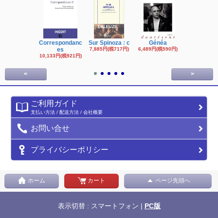
Correspondanc
Sur Spinoza : c
Généa
Michel Fouc
es
7,885円(税717円)
6,489円(税590円)
16,622円(税1,
円)
10,133円(税921円)
<
>
ご利用ガイド
支払い方法 / 配送方法 / 会社概要
お問い合せ
プライバシーポリシー
ホーム
カート
ページ先頭へ
表示切替 : スマートフォン |
PC版