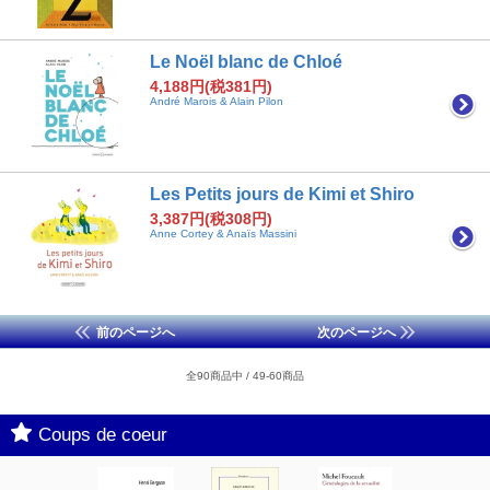
Le Noël blanc de Chloé
4,188円(税381円)
André Marois & Alain Pilon
Les Petits jours de Kimi et Shiro
3,387円(税308円)
Anne Cortey & Anaïs Massini
前のページへ
次のページへ
全90商品中 / 49-60商品
Coups de coeur