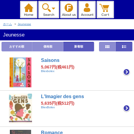
ホーム
>
Jeunesse
Jeunesse
おすすめ順
価格順
新着順
Saisons
5,067円(税461円)
Blexbolex
L'Imagier des gens
5,635円(税512円)
BlexBolex
Romance