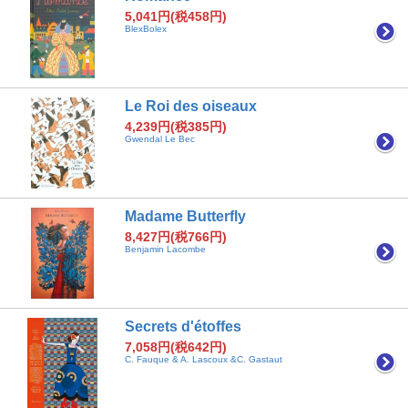
5,041円(税458円)
BlexBolex
Le Roi des oiseaux
4,239円(税385円)
Gwendal Le Bec
Madame Butterfly
8,427円(税766円)
Benjamin Lacombe
Secrets d'étoffes
7,058円(税642円)
C. Fauque & A. Lascoux &C. Gastaut