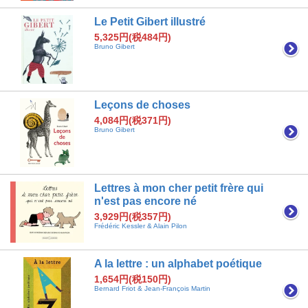
Le Petit Gibert illustré
5,325円(税484円)
Bruno Gibert
Leçons de choses
4,084円(税371円)
Bruno Gibert
Lettres à mon cher petit frère qui
n'est pas encore né
3,929円(税357円)
Frédéric Kessler & Alain Pilon
A la lettre : un alphabet poétique
1,654円(税150円)
Bernard Friot & Jean-François Martin