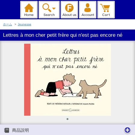
ホーム
>
Jeunesse
Lettres à mon cher petit frère qui n'est pas encore né
商品説明