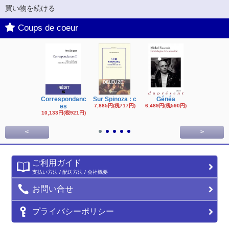
買い物を続ける
Coups de coeur
Correspondanc
Sur Spinoza : c
Généa
Michel Fouc
es
7,885円(税717円)
6,489円(税590円)
16,622円(税1,
円)
10,133円(税921円)
<
>
ご利用ガイド
支払い方法 / 配送方法 / 会社概要
お問い合せ
プライバシーポリシー