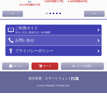
es
7,885円(税717円)
6,489円(税590円)
16,622円(税1,
円)
10,133円(税921円)
<
>
ご利用ガイド
支払い方法 / 配送方法 / 会社概要
お問い合せ
プライバシーポリシー
ホーム
カート
ページ先頭へ
表示切替 : スマートフォン |
PC版
© 2015 FRANCE TOSHO INC.