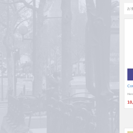
お
Cor
Hen
10