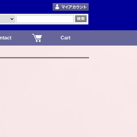
ntact
Cart