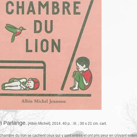
n Parlange.
[Albin Michel]. 2014. 40 p. : ill. ; 30 x 21 cm. cart.
chambre du lion se cachent ceux qui y sont entrés et ont pris peur en croyant entend