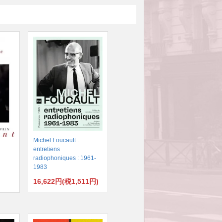
Michel Foucault :
entretiens
radiophoniques : 1961-
1983
16,622円(税1,511円)
)