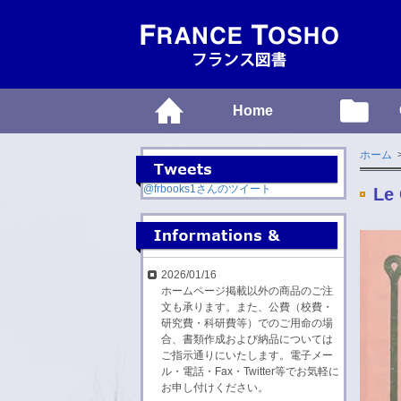
Home
ホーム
@frbooks1さんのツイート
Le
2026/01/16
ホームページ掲載以外の商品のご注
文も承ります。また、公費（校費・
研究費・科研費等）でのご用命の場
合、書類作成および納品については
ご指示通りにいたします。電子メー
ル・電話・Fax・Twitter等でお気軽に
お申し付けください。