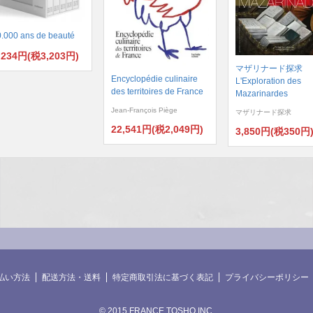
.000 ans de beauté
,234円(税3,203円)
マザリナード探求
Encyclopédie culinaire
L'Exploration des
des territoires de France
Mazarinardes
Jean-François Piège
マザリナード探求
22,541円(税2,049円)
3,850円(税350円
払い方法
配送方法・送料
特定商取引法に基づく表記
プライバシーポリシー
© 2015 FRANCE TOSHO INC.