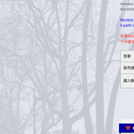
oiseaux.
lion pou
Mention 
A partir
在庫切
その場
型番
販売
購入