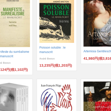
Poisson soluble : le
Artemisia Gentilesch
ifeste du surréalisme
manuscrit
e manuscrit
41,980円(税3,81
André Breton
ré Breton
13,235円(税1,203円)
,124円(税1,102円)