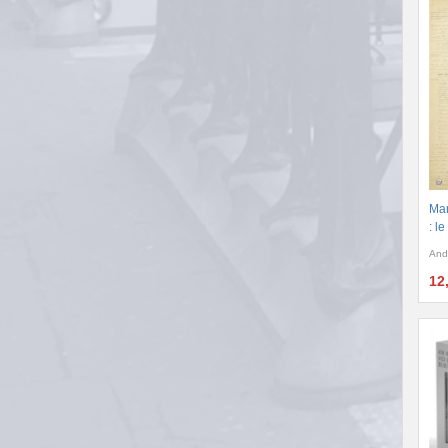
Man
: l
And
12