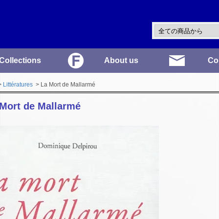
Collections
About us
Co
>
Littératures
> La Mort de Mallarmé
Mort de Mallarmé