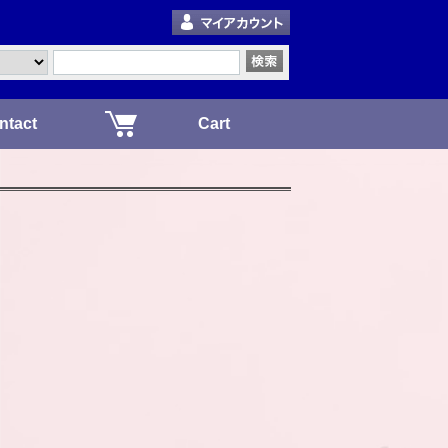
ntact
Cart