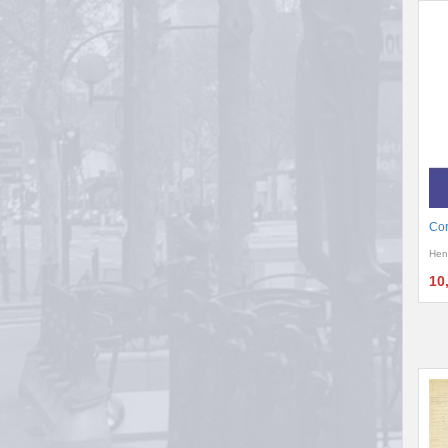
Cor
Hen
10