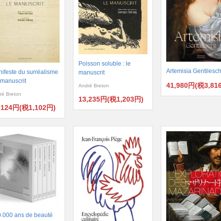
Poisson soluble : le
Artemisia Gentilesch
ifeste du surréalisme
manuscrit
e manuscrit
41,980円(税3,81
André Breton
ré Breton
13,235円(税1,203円)
,124円(税1,102円)
.000 ans de beauté