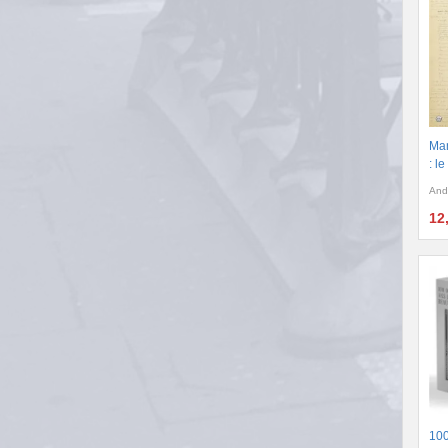
Man
: l
And
12
100