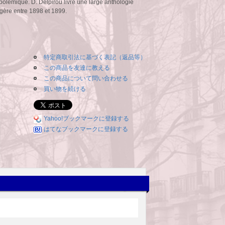
 polémique. D. Delpirou livre une large anthologie
ngère entre 1898 et 1899.
特定商取引法に基づく表記（返品等）
この商品を友達に教える
この商品について問い合わせる
買い物を続ける
Yahoo!ブックマークに登録する
はてなブックマークに登録する