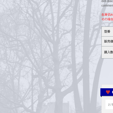
des disc
commenté
在庫切
その場
型番
販売
購入
お