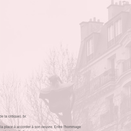
 la critique). br.
e la place à accorder à son oeuvre. Entre l'hommage