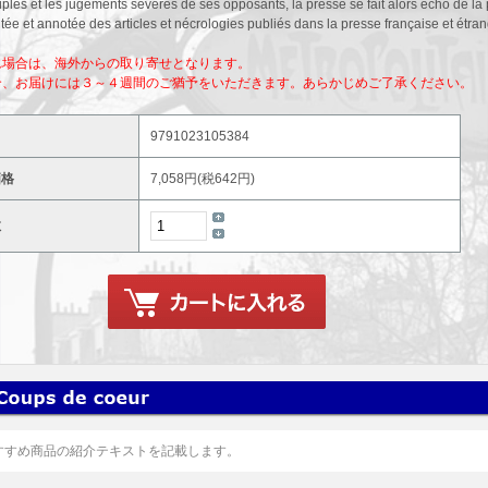
iples et les jugements sévères de ses opposants, la presse se fait alors écho de la
e et annotée des articles et nécrologies publiés dans la presse française et étra
れ場合は、海外からの取り寄せとなります。
合、お届けには３～４週間のご猶予をいただきます。あらかじめご了承ください。
9791023105384
価格
7,058円(税642円)
数
すすめ商品の紹介テキストを記載します。