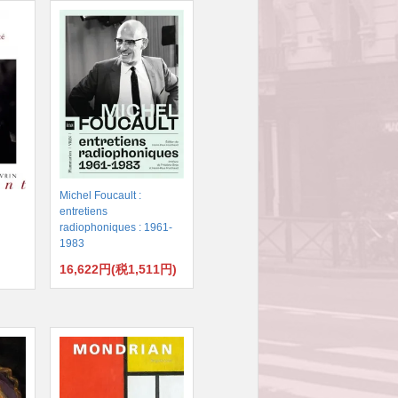
Michel Foucault :
entretiens
radiophoniques : 1961-
1983
16,622円(税1,511円)
)