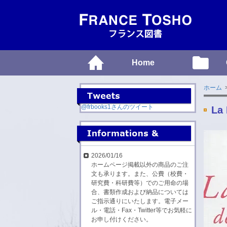
Home
ホーム
@frbooks1さんのツイート
La 
2026/01/16
ホームページ掲載以外の商品のご注
文も承ります。また、公費（校費・
研究費・科研費等）でのご用命の場
合、書類作成および納品については
ご指示通りにいたします。電子メー
ル・電話・Fax・Twitter等でお気軽に
お申し付けください。