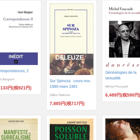
respondances, 2
Généalogies de la
sexualité
ri Bergson
Sur Spinoza : cours nov.
1980-mars 1981
Michel Foucault
,133円(税921円)
6,489円(税590円
Gilles Deleuze
7,885円(税717円)