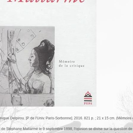
ique Delpirou. [P. de l'Univ. Paris-Sorbonne]. 2016. 821 p. ; 21 x 15 cm. (Mémoire de
t de Stéphane Mallarmé le 9 septembre 1898, l'opinion se divise sur la question d