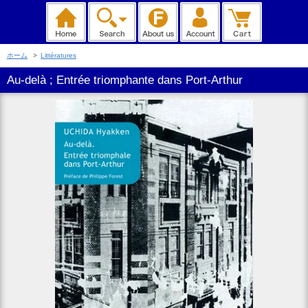
ホーム
>
Littératures
Au-delà ; Entrée triomphante dans Port-Arthur