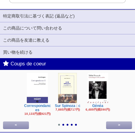
特定商取引法に基づく表記 (返品など)
この商品について問い合わせる
この商品を友達に教える
買い物を続ける
Coups de coeur
Correspondanc
Sur Spinoza : c
Généa
Michel Fouc
es
7,885円(税717円)
6,489円(税590円)
16,622円(税1,
円)
10,133円(税921円)
<
>