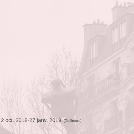
 2 oct. 2018-27 janv. 2019.
[Gallimard].