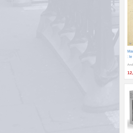
Man
: l
And
12