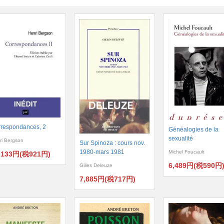
respondances, 2
Généalogies de la
sexualité
ri Bergson
Sur Spinoza : cours nov.
1980-mars 1981
Michel Foucault
,133円(税921円)
6,489円(税590円
Gilles Deleuze
7,885円(税717円)