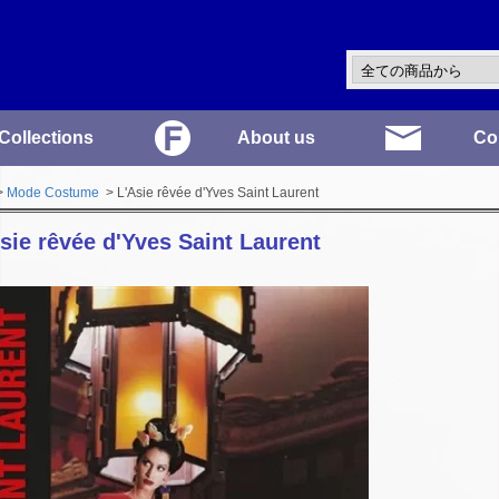
Collections
About us
Co
>
Mode Costume
> L'Asie rêvée d'Yves Saint Laurent
sie rêvée d'Yves Saint Laurent