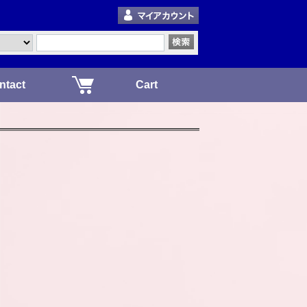
ntact
Cart