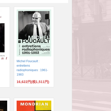
Michel Foucault :
entretiens
radiophoniques : 1961-
1983
16,622円(税1,511円)
)