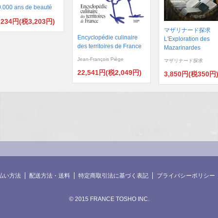
.000 ans de beauté
,234円(税3,203円)
マザリナード探求
Encyclopédie culinaire
L'Exploration des
des territoires de France
Mazarinardes
Jean-François Piège
マザリナード探求
22,541円(税2,049円)
3,850円(税350円
払い方法
配送方法・送料
特定商取引法に基づく表記
プライバシーポリシー
© 2015 FRANCE TOSHO INC.