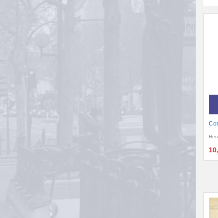
Cor
Hen
10