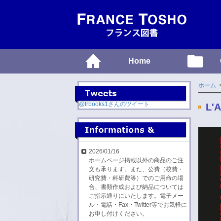
Home
ホーム
@frbooks1さんのツイート
L'A
2026/01/16
ホームページ掲載以外の商品のご注
文も承ります。また、公費（校費・
研究費・科研費等）でのご用命の場
合、書類作成および納品については
ご指示通りにいたします。電子メー
ル・電話・Fax・Twitter等でお気軽に
お申し付けください。