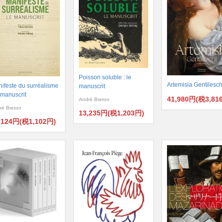
Poisson soluble : le
Artemisia Gentilesch
ifeste du surréalisme
manuscrit
e manuscrit
41,980円(税3,81
André Breton
ré Breton
13,235円(税1,203円)
,124円(税1,102円)