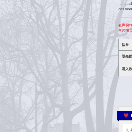
La passi
ces modè
在庫切
その場
型番
販売
購入
お