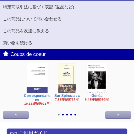
特定商取引法に基づく表記 (返品など)
この商品について問い合わせる
この商品を友達に教える
買い物を続ける
Coups de coeur
Correspondanc
Sur Spinoza : c
Généa
Michel Fouc
es
7,885円(税717円)
6,489円(税590円)
16,622円(税1,
円)
10,133円(税921円)
<
>
ご利用ガイド