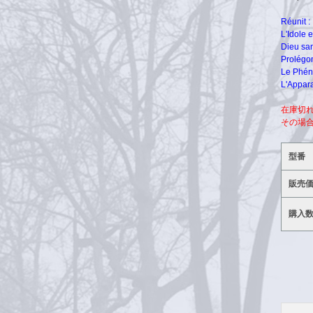
Réunit :
L'Idole e
Dieu sans
Prolégom
Le Phéno
L'Appara
在庫切
その場
型番
販売
購入