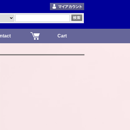
ntact
Cart