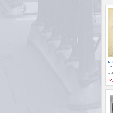
Man
: l
And
12