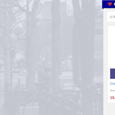
お
Cor
Hen
10