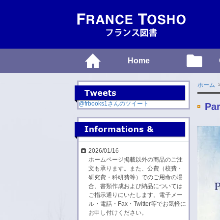
Home
ホーム
@frbooks1さんのツイート
Par
2026/01/16
ホームページ掲載以外の商品のご注
文も承ります。また、公費（校費・
研究費・科研費等）でのご用命の場
合、書類作成および納品については
ご指示通りにいたします。電子メー
ル・電話・Fax・Twitter等でお気軽に
お申し付けください。