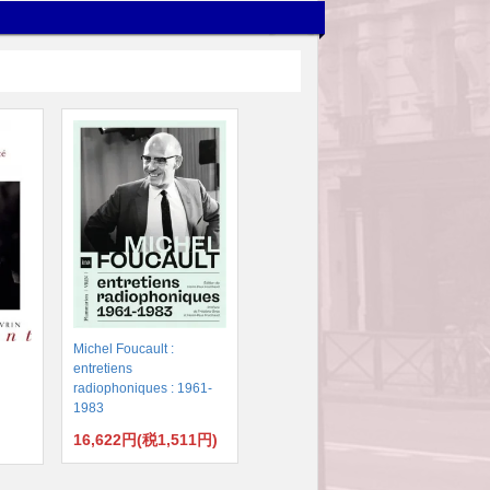
Michel Foucault :
entretiens
radiophoniques : 1961-
1983
16,622円(税1,511円)
)