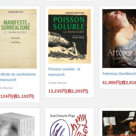
Poisson soluble : le
Artemisia Gentilesch
ifeste du surréalisme
manuscrit
e manuscrit
41,980円(税3,81
André Breton
ré Breton
13,235円(税1,203円)
,124円(税1,102円)