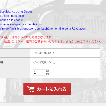
t la distance : cinq études
 l'être : hors-texte
ènes à la charité
mène érotique : six méditations
ître de l'invisible : questions sur la phénoménalité de la Révélation
れ場合は、海外からの取り寄せとなります。
合、お届けには３～４週間のご猶予をいただきます。あらかじめご了承ください。
9782382924297
価格
9,591円(税872円)
数