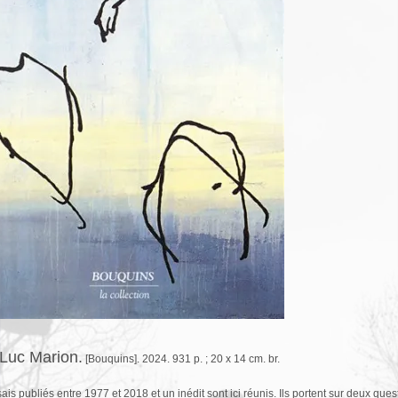
Luc Marion.
[Bouquins]. 2024. 931 p. ; 20 x 14 cm. br.
ais publiés entre 1977 et 2018 et un inédit sont ici réunis. Ils portent sur deux quest