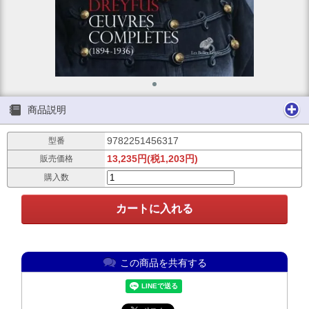
商品説明
9782251456317
型番
13,235円(税1,203円)
販売価格
購入数
この商品を共有する