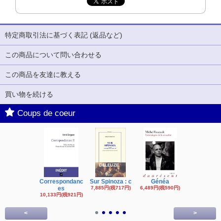
特定商取引法に基づく表記 (返品など)
この商品について問い合わせる
この商品を友達に教える
買い物を続ける
Coups de coeur
Correspondanc
Sur Spinoza : c
Généa
Michel Fouc
es
7,885円(税717円)
6,489円(税590円)
16,622円(税1,
円)
10,133円(税921円)
<
>