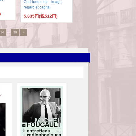
Ceci tuera cela : image,
regard et capital
)
5,635円(税512円)
14
...
28
>