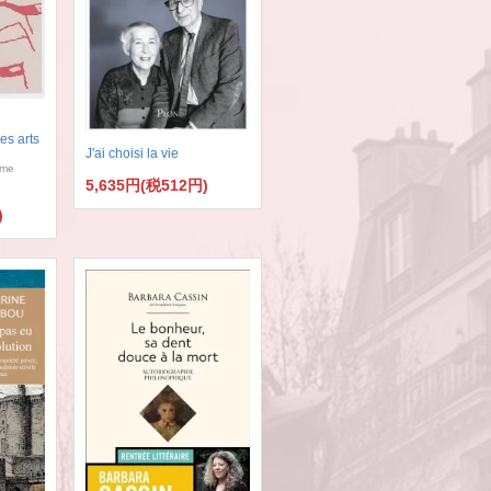
es arts
J'ai choisi la vie
ôme
5,635円(税512円)
)