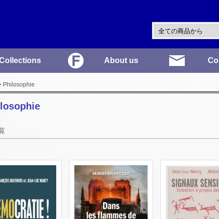
Collections
About us
Co
 Philosophie
losophie
覧