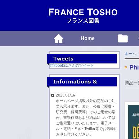
Home
ホーム
>
@frbooks1さんのツイート
Phi
商品一
2026/01/16
ホームページ掲載以外の商品のご注
文も承ります。また、公費（校費・
研究費・科研費等）でのご用命の場
合、書類作成および納品については
ご指示通りにいたします。電子メー
ル・電話・Fax・Twitter等でお気軽に
お申し付けください。