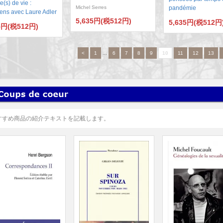
e(s) de vie :
Michel Serres
pandémie
iens avec Laure Adler
5,635円(税512円)
5,635円(税512円
5円(税512円)
<
1
...
6
7
8
9
10
11
12
13
すすめ商品の紹介テキストを記載します。