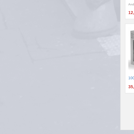
And
12
100
35