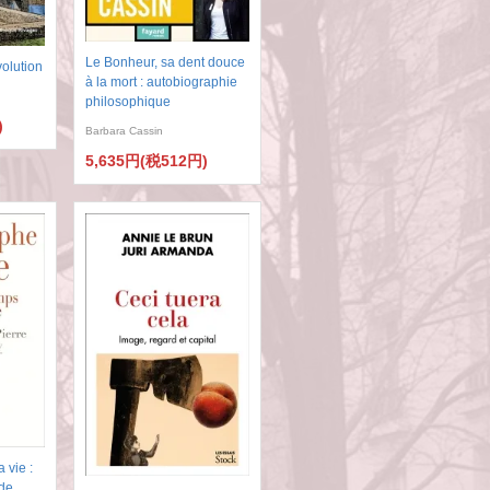
Le Bonheur, sa dent douce
volution
à la mort : autobiographie
philosophique
)
Barbara Cassin
5,635円(税512円)
 vie :
de