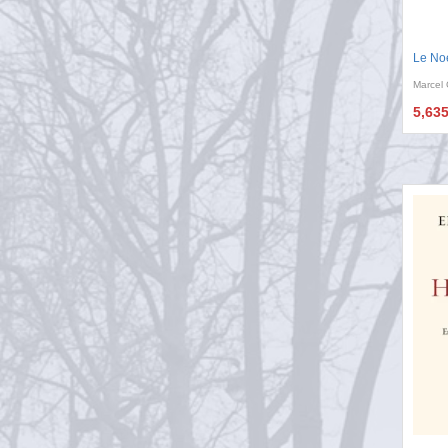
Le No
Marcel
5,63