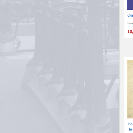
Cor
Hen
10
Man
: l