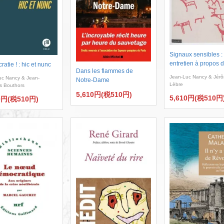
Signaux sensibles :
entretien à propos d
atie ! : hic et nunc
Dans les flammes de
Jean-Luc Nancy & Jér
uc Nancy & Jean-
Notre-Dame
Lèbre
s Bouthors
5,610円(税510円)
5,610円(税510円
0円(税510円)