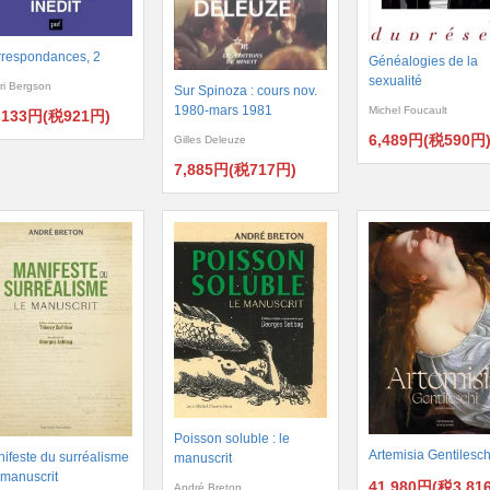
respondances, 2
Généalogies de la
sexualité
ri Bergson
Sur Spinoza : cours nov.
1980-mars 1981
Michel Foucault
,133円(税921円)
6,489円(税590円
Gilles Deleuze
7,885円(税717円)
Poisson soluble : le
Artemisia Gentilesch
ifeste du surréalisme
manuscrit
e manuscrit
41,980円(税3,81
André Breton