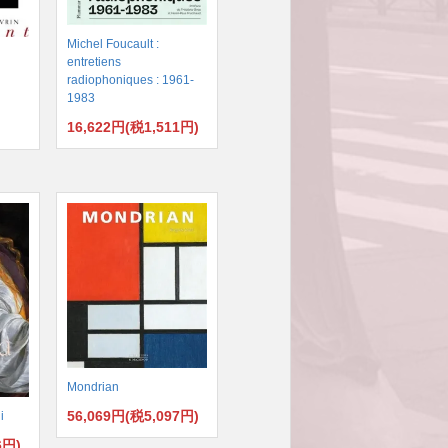
Michel Foucault :
entretiens
radiophoniques : 1961-
1983
16,622円(税1,511円)
)
Mondrian
56,069円(税5,097円)
i
6円)