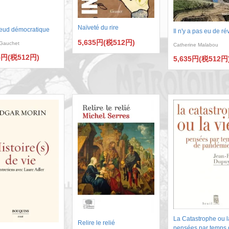
Naïveté du rire
eud démocratique
Il n'y a pas eu de ré
5,635円(税512円)
 Gauchet
Catherine Malabou
5円(税512円)
5,635円(税512円
La Catastrophe ou la
Relire le relié
pensées par temps 