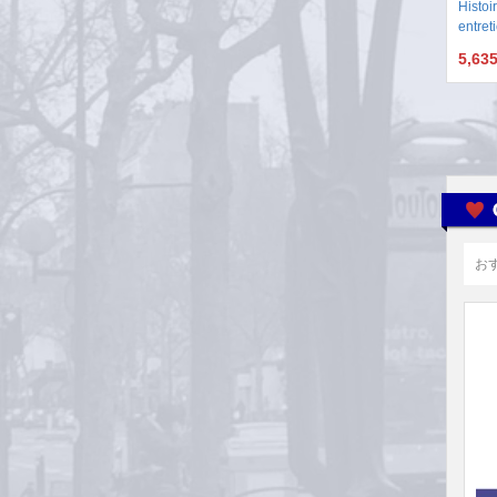
Histoir
entret
5,63
お