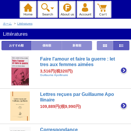
ホーム
>
Littératures
Littératures
おすすめ順
価格順
新着順
Faire l'amour et faire la guerre : let
tres aux femmes aimées
3,516円(税320円)
Guillaume Apollinaire
Lettres reçues par Guillaume Apo
llinaire
109,889円(税9,990円)
Correspondance