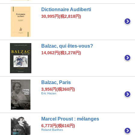
Dictionnaire Audiberti
30,995円(税2,818円)
Balzac, qui êtes-vous?
14,062円(税1,278円)
Balzac, Paris
3,956円(税360円)
Eric Hazan
Marcel Proust : mélanges
6,773円(税616円)
Roland Barthes