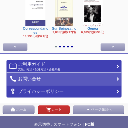
Correspondanc
Sur Spinoza : c
Généa
Michel Fouc
es
7,885円(税717円)
6,489円(税590円)
16,622円(税1,
円)
10,133円(税921円)
<
>
ご利用ガイド
支払い方法 / 配送方法 / 会社概要
お問い合せ
プライバシーポリシー
ホーム
カート
ページ先頭へ
表示切替 : スマートフォン |
PC版