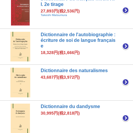
l. 2e tirage
27,893円(税2,536円)
Takeshi Matsumura
Dictionnaire de l'autobiographie :
écriture de soi de langue français
e
18,328円(税1,666円)
Dictionnaire des naturalismes
43,687円(税3,972円)
Dictionnaire du dandysme
30,995円(税2,818円)