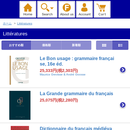
ホーム
>
Littératures
Littératures
おすすめ順
価格順
新着順
Le Bon usage : grammaire françai
se, 16e éd.
25,333円(税2,303円)
Maurice Grevisse & André Goosse
La Grande grammaire du français
25,075円(税2,280円)
Dictionnaire du français médiéva