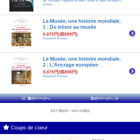
dir. Georges Vigarello & Alain Corbin & Jean-Jacques C
ourtine
Le Musée, une histoire mondiale,
1 : Du trésor au musée
9,875円(税898円)
Krzysztof Pomian
Le Musée, une histoire mondiale,
2 : L'Ancrage européen
9,875円(税898円)
Krzysztof Pomian
前のページへ
次のページへ
全377商品中 / 109-120商品
Coups de coeur