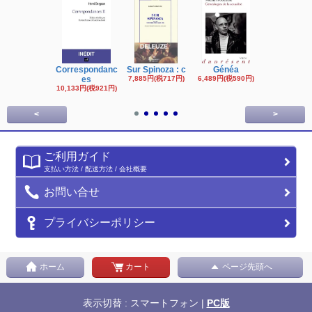
Correspondanc
Sur Spinoza : c
Généa
Michel Fouc
es
7,885円(税717円)
6,489円(税590円)
16,622円(税1,
円)
10,133円(税921円)
<
>
ご利用ガイド
支払い方法 / 配送方法 / 会社概要
お問い合せ
プライバシーポリシー
ホーム
カート
ページ先頭へ
表示切替 : スマートフォン |
PC版