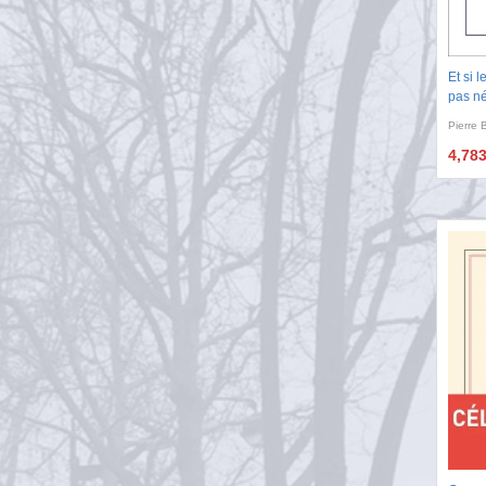
Et si l
pas n
Pierre 
4,78