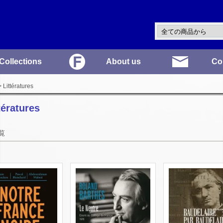
Collections
About us
Co
 Littératures
tératures
覧