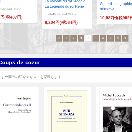
e
La Volonté du roi Krogold ;
Godard : biographie
La Légende du roi René
définitive
erdinand Céline
Louis-Ferdinand Céline
2円(税487円)
10,987円(税999
6,204円(税564円)
<
1
2
3
4
5
6
7
8
9
..
すすめ商品の紹介テキストを記載します。