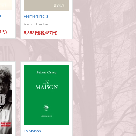
r
Premiers récits
Maurice Blanchot
5円)
5,352円(税487円)
La Maison