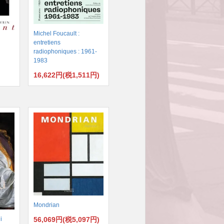
Michel Foucault :
entretiens
radiophoniques : 1961-
1983
16,622円(税1,511円)
)
Mondrian
56,069円(税5,097円)
i