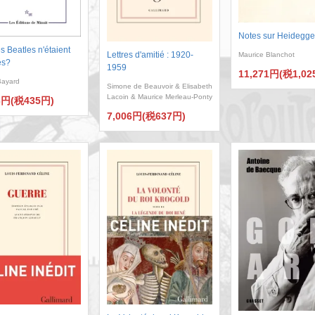
Notes sur Heidegge
es Beatles n'étaient
Lettres d'amitié : 1920-
Maurice Blanchot
és?
1959
11,271円(税1,02
Bayard
Simone de Beauvoir & Elisabeth
Lacoin & Maurice Merleau-Ponty
3円(税435円)
7,006円(税637円)