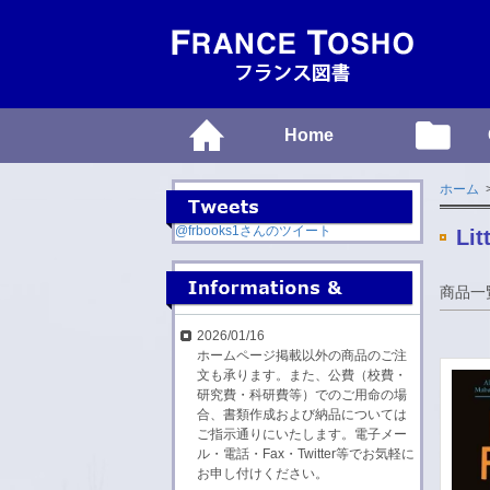
Home
ホーム
>
@frbooks1さんのツイート
Lit
商品一
2026/01/16
ホームページ掲載以外の商品のご注
文も承ります。また、公費（校費・
研究費・科研費等）でのご用命の場
合、書類作成および納品については
ご指示通りにいたします。電子メー
ル・電話・Fax・Twitter等でお気軽に
お申し付けください。