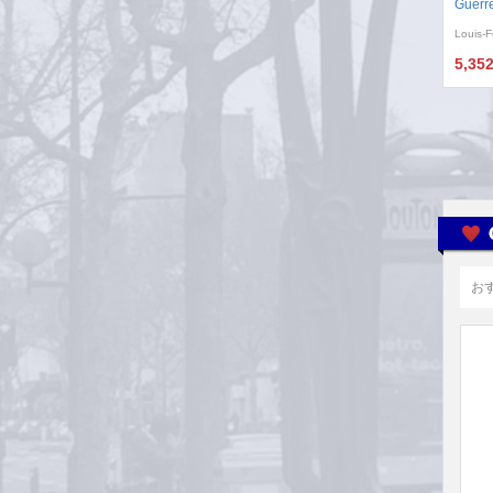
Guerr
Louis-F
5,35
お