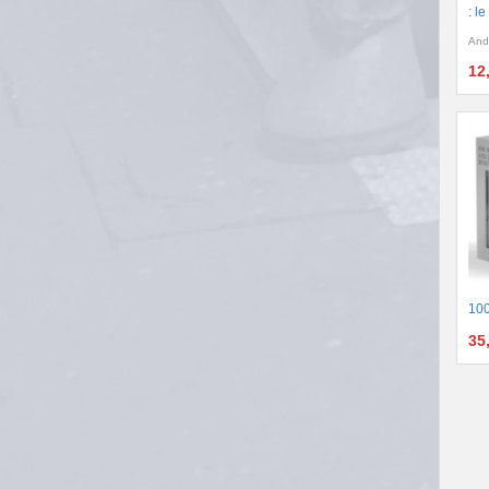
: l
And
12
100
35