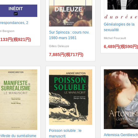
respondances, 2
Généalogies de la
sexualité
ri Bergson
Sur Spinoza : cours nov.
1980-mars 1981
Michel Foucault
,133円(税921円)
6,489円(税590円
Gilles Deleuze
7,885円(税717円)
Poisson soluble : le
Artemisia Gentilesch
ifeste du surréalisme
manuscrit