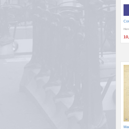
Cor
Hen
10
Man