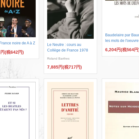
Baudelaire par Baud
les mots de l'oeuvre
France noire de A à Z
Le Neutre : cours au
6,204円(税564円
Collège de France 1978
8円(税642円)
Roland Barthes
7,885円(税717円)