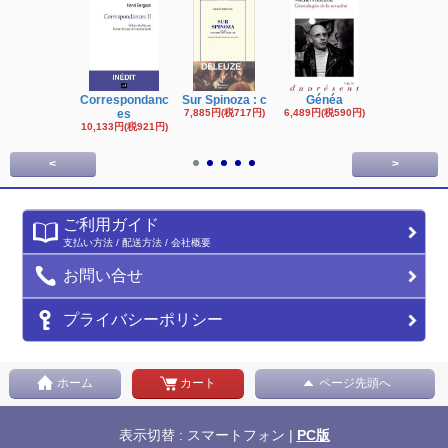
Correspondanc
Sur Spinoza : c
Généa
Michel Fouc
es
7,885円(税717円)
6,489円(税590円)
16,622円(税1,
円)
10,133円(税921円)
<
>
ご利用ガイド
支払い方法 / 配送方法 / 会社概要
お問い合せ
プライバシーポリシー
ホーム
カート
ページ先頭へ
表示切替 : スマートフォン |
PC版