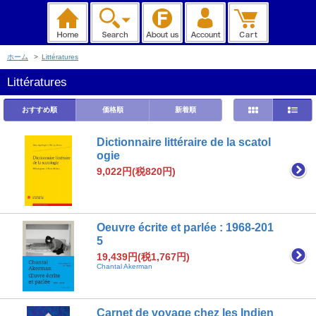
ホーム
>
Littératures
Littératures
おすすめ順
価格順
新着順
Dictionnaire littéraire de la scatol
ogie
9,022円(税820円)
Oeuvre écrite et parlée : 1968-201
5
19,439円(税1,767円)
Chantal Akerman
Carnet de voyage chez les Indien