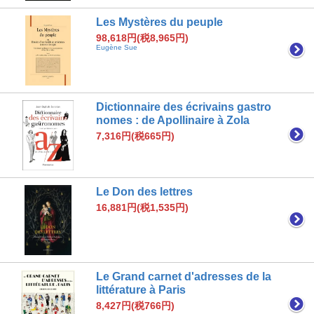
Les Mystères du peuple
98,618円(税8,965円)
Eugène Sue
Dictionnaire des écrivains gastro
nomes : de Apollinaire à Zola
7,316円(税665円)
Le Don des lettres
16,881円(税1,535円)
Le Grand carnet d'adresses de la
littérature à Paris
8,427円(税766円)