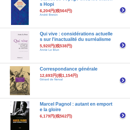
s Hopi
6,204円(税564円)
André Breton
Qui vive : considérations actuelle
s sur l'inactualité du surréalisme
5,920円(税538円)
Annie Le Brun
Correspondance générale
12,693円(税1,154円)
Gérard de Nerval
Marcel Pagnol : autant en emport
e la gloire
6,179円(税562円)