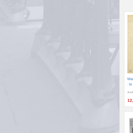
Man
: l
And
12