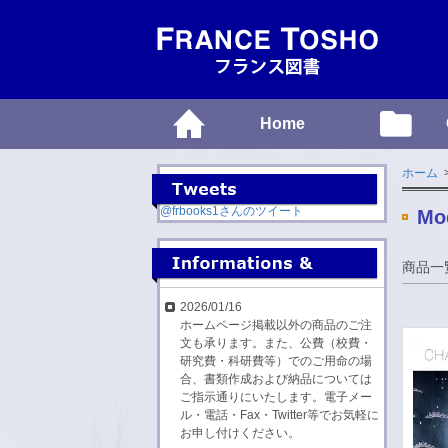
Home
ホーム
>
@frbooks1さんのツイート
Mo
商品一
2026/01/16
ホームページ掲載以外の商品のご注
文も承ります。また、公費（校費・
研究費・科研費等）でのご用命の場
合、書類作成および納品については
ご指示通りにいたします。電子メー
ル・電話・Fax・Twitter等でお気軽に
お申し付けください。