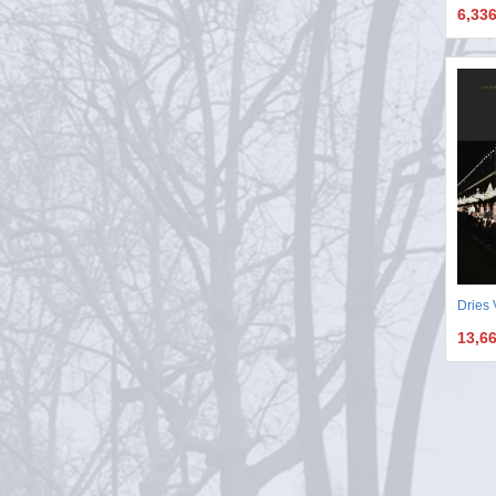
6,33
Dries
13,6