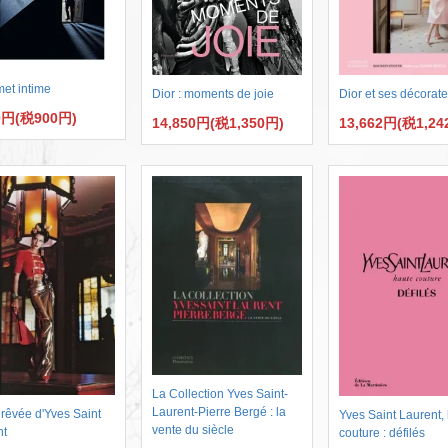
et intime
Dior et ses décorat
Dior : moments de joie
0円(税900円)
13,662円(税1,24
14,850円(税1,350円)
La Collection Yves Saint-
Laurent-Pierre Bergé : la
 rêvée d'Yves Saint
Yves Saint Laurent,
vente du siècle
nt
couture : défilés