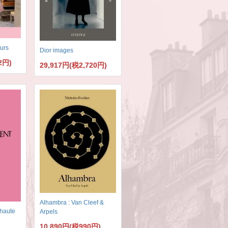
eurs
Dior images
2円)
29,917円(税2,720円)
Alhambra : Van Cleef &
 haute
Arpels
10,890円(税990円)