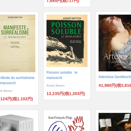
7,885円(税717円)
Poisson soluble : le
Artemisia Gentilesch
ifeste du surréalisme
manuscrit
e manuscrit
41,980円(税3,81
André Breton
ré Breton
13,235円(税1,203円)
,124円(税1,102円)