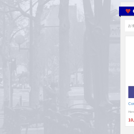
お
Cor
Hen
10