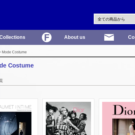
Collections
About us
Co
 Mode Costume
de Costume
覧