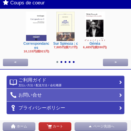
Coups de coeur
Correspondanc
Sur Spinoza : c
Généa
Michel Fouc
es
7,885円(税717円)
6,489円(税590円)
16,622円(税1,
円)
10,133円(税921円)
<
>
ご利用ガイド
支払い方法 / 配送方法 / 会社概要
お問い合せ
プライバシーポリシー
ホーム
カート
ページ先頭へ