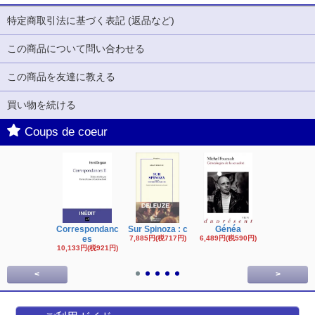
特定商取引法に基づく表記 (返品など)
この商品について問い合わせる
この商品を友達に教える
買い物を続ける
Coups de coeur
Correspondanc
Sur Spinoza : c
Généa
Michel Fouc
es
7,885円(税717円)
6,489円(税590円)
16,622円(税1,
円)
10,133円(税921円)
<
>