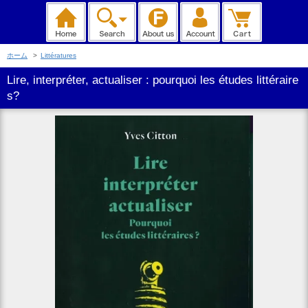
ホーム
>
Littératures
Lire, interpréter, actualiser : pourquoi les études littéraire
s?