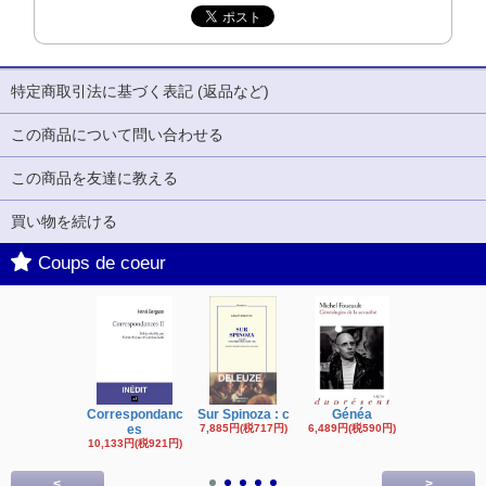
特定商取引法に基づく表記 (返品など)
この商品について問い合わせる
この商品を友達に教える
買い物を続ける
Coups de coeur
Correspondanc
Sur Spinoza : c
Généa
Michel Fouc
es
7,885円(税717円)
6,489円(税590円)
16,622円(税1,
円)
10,133円(税921円)
<
>