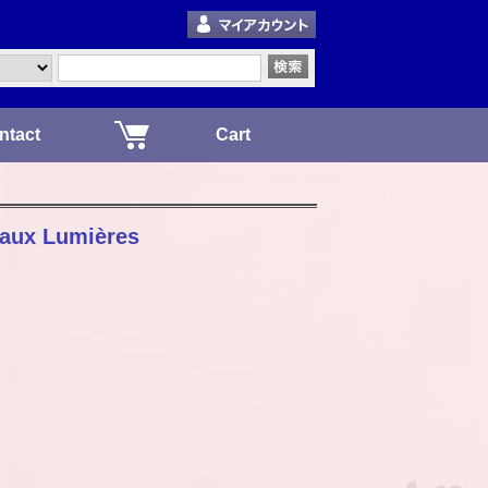
ntact
Cart
s aux Lumières