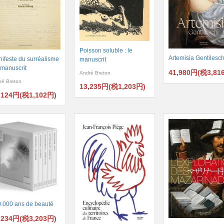
Poisson soluble : le
Artemisia Gentilesch
ifeste du surréalisme
manuscrit
e manuscrit
41,980円(税3,81
André Breton
ré Breton
13,235円(税1,203円)
,124円(税1,102円)
.000 ans de beauté
,234円(税3,203円)