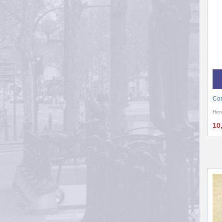
Cor
Hen
10