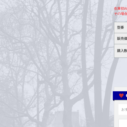
在庫切
その場
型番
販売
購入
お