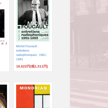
Michel Foucault :
entretiens
radiophoniques : 1961-
1983
16,622円(税1,511円)
)