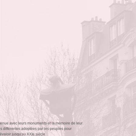
retenue avec leurs monuments et la mémoire de leur
s différentes adoptées par les peuples pour
évaloir jusqu'au XXIe siècle.