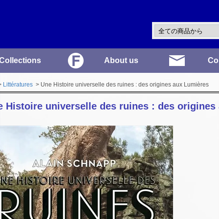
Collections
About us
Co
>
Littératures
> Une Histoire universelle des ruines : des origines aux Lumières
 Histoire universelle des ruines : des origine