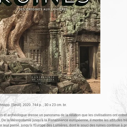
hnapp. [Seuil]. 2020. 744 p. ; 30 x 23 cm. br.
ien et archéologue dresse un panorama de la relation que les civilisations ont ent
. De la Mésopotamie jusqu'à la Renaissance européenne, il montre les attitudes trè
r leur passé, jusqu'à l'Europe des Lumières, dont le souci des ruines continue à pr