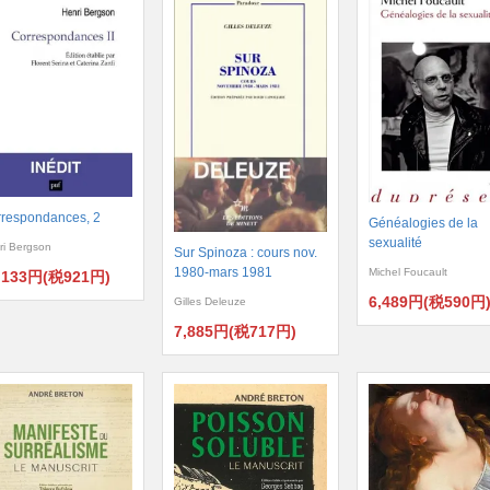
respondances, 2
Généalogies de la
sexualité
ri Bergson
Sur Spinoza : cours nov.
1980-mars 1981
Michel Foucault
,133円(税921円)
6,489円(税590円
Gilles Deleuze
7,885円(税717円)