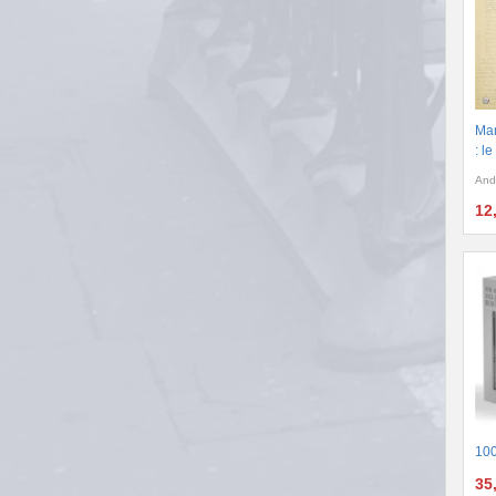
Man
: l
And
12
100
35