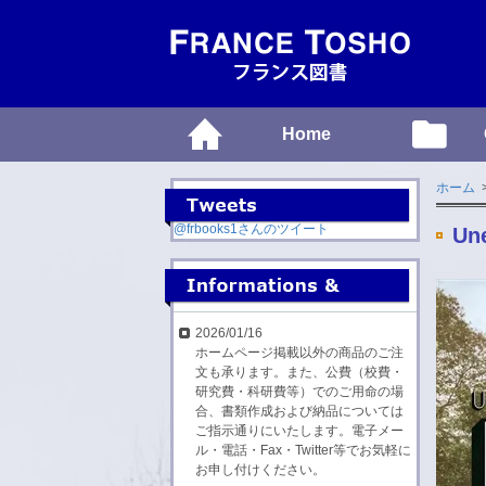
Home
ホーム
@frbooks1さんのツイート
Une
2026/01/16
ホームページ掲載以外の商品のご注
文も承ります。また、公費（校費・
研究費・科研費等）でのご用命の場
合、書類作成および納品については
ご指示通りにいたします。電子メー
ル・電話・Fax・Twitter等でお気軽に
お申し付けください。