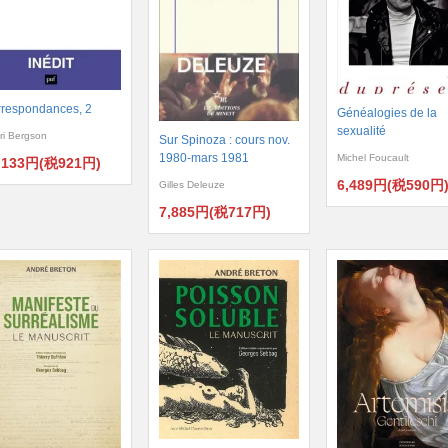
respondances, 2
Généalogies de la
sexualité
ri Bergson
Sur Spinoza : cours nov.
1980-mars 1981
Michel Foucault
,133円(税921円)
6,489円(税590円
Gilles Deleuze
7,885円(税717円)