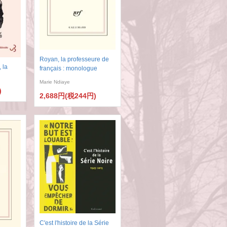
Royan, la professeure de
 la
français : monologue
Marie Ndiaye
)
2,688円(税244円)
C'est l'histoire de la Série