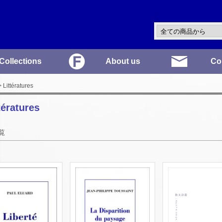
Collections
About us
Co
 Littératures
tératures
覧