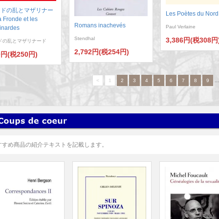
ンドの乱とマザリナー
Les Poètes du Nord
Fronde et les
Romans inachevés
Paul Verlaine
inardes
Stendhal
3,386円(税308円
ドの乱とマザリナード
2,792円(税254円)
0円(税250円)
<
1
2
3
4
5
6
7
8
9
..
すすめ商品の紹介テキストを記載します。