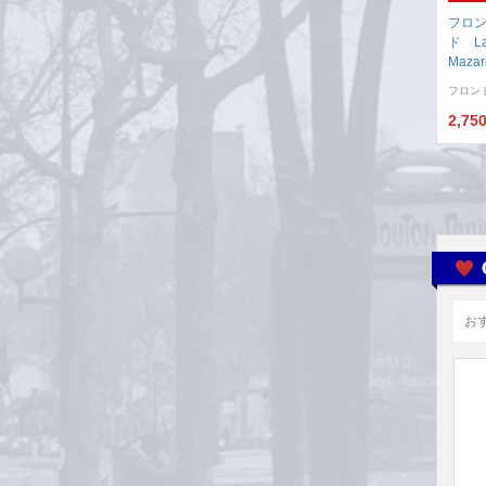
フロ
ド La 
Mazar
フロン
2,75
お