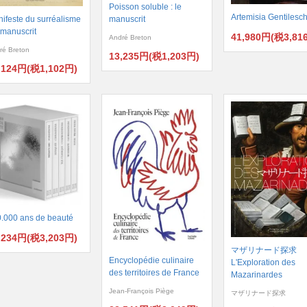
Poisson soluble : le
Artemisia Gentilesch
ifeste du surréalisme
manuscrit
e manuscrit
41,980円(税3,81
André Breton
ré Breton
13,235円(税1,203円)
,124円(税1,102円)
.000 ans de beauté
,234円(税3,203円)
マザリナード探求
Encyclopédie culinaire
L'Exploration des
des territoires de France
Mazarinardes
Jean-François Piège
マザリナード探求