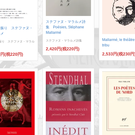
ステファヌ・マラルメ詩
集 Poésies, Stéphane
一振り ステファヌ・
Mallarmé
ルメ
Mallarmé, le théâtre,
ステファヌ・マラルメ詩集
振り ステファヌ・マラル
tribu
2,420円(税220円)
2,533円(税230円
0円(税220円)