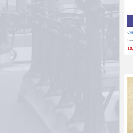
Cor
Hen
10