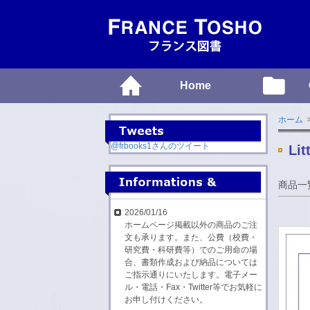
Home
ホーム
>
@frbooks1さんのツイート
Lit
商品一
2026/01/16
ホームページ掲載以外の商品のご注
文も承ります。また、公費（校費・
研究費・科研費等）でのご用命の場
合、書類作成および納品については
ご指示通りにいたします。電子メー
ル・電話・Fax・Twitter等でお気軽に
お申し付けください。