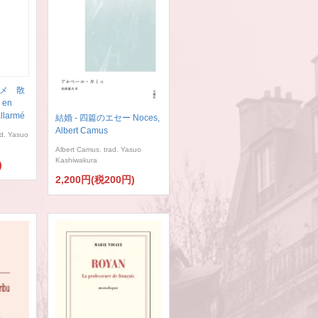
メ 散
 en
llarmé
結婚 - 四篇のエセー Noces,
Albert Camus
ad. Yasuo
Albert Camus. trad. Yasuo
Kashiwakura
)
2,200円(税200円)