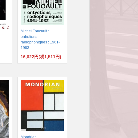
Michel Foucault :
entretiens
radiophoniques : 1961-
1983
16,622円(税1,511円)
)
Mondrian