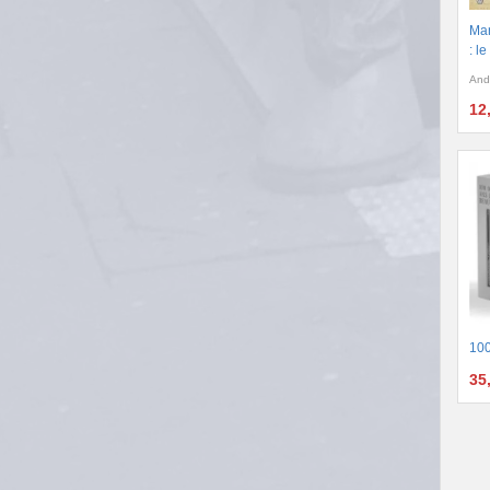
Man
: l
And
12
100
35