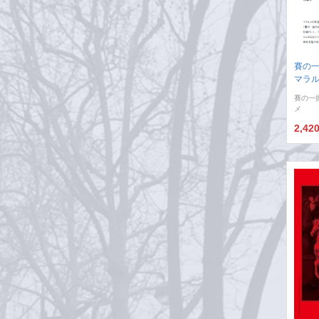
賽の
マラ
賽の一
メ
2,42