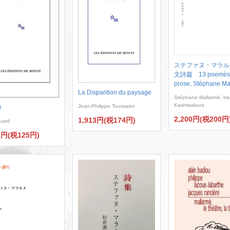
ステファヌ・マラル
文詩篇 13 poemès
prose, Stéphane Ma
La Disparition du paysage
Stéphane Mallarmé. tr
Kashiwakura
Jean-Philippe Toussaint
é
2,200円(税200円
1,913円(税174円)
uard
1円(税125円)