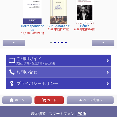
Correspondanc
Sur Spinoza : c
Généa
Michel Fouc
es
7,885円(税717円)
6,489円(税590円)
16,622円(税1,
円)
10,133円(税921円)
<
>
ご利用ガイド
支払い方法 / 配送方法 / 会社概要
お問い合せ
プライバシーポリシー
ホーム
カート
ページ先頭へ
表示切替 : スマートフォン |
PC版