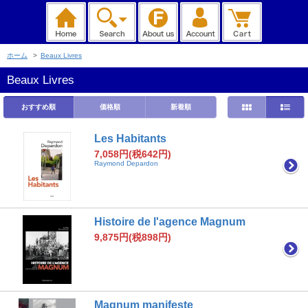
ホーム
>
Beaux Livres
Beaux Livres
おすすめ順
価格順
新着順
Les Habitants
7,058円(税642円)
Raymond Depardon
Histoire de l'agence Magnum
9,875円(税898円)
Magnum manifeste