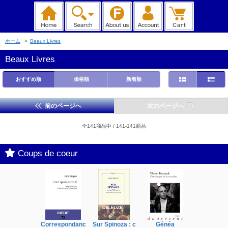
ホーム
>
Beaux Livres
Beaux Livres
おすすめ順
価格順
新着順
前のページへ
次のページへ
全141商品中 / 141-141商品
Coups de coeur
Correspondanc
Sur Spinoza : c
Généa
Michel Fouc