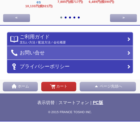
es
7,885円(税717円)
6,489円(税590円)
16,622円(税1,
円)
10,133円(税921円)
<
>
ご利用ガイド
支払い方法 / 配送方法 / 会社概要
お問い合せ
プライバシーポリシー
ホーム
カート
ページ先頭へ
表示切替 : スマートフォン |
PC版
© 2015 FRANCE TOSHO INC.