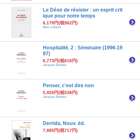
Le Désir de résister : un esprit crit
ique pour notre temps
6,179円(税562円)
Marc Crépon
Hospitalité, 2 : Séminaire (1996-19
97)
6,773円(税616円)
Jacques Derrida
Penser, c'est dire non
5,920円(税538円)
Jacques Derrida
Derrida, Nouv. éd.
7,885円(税717円)