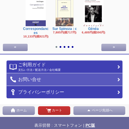
Correspondanc
Sur Spinoza : c
Généa
Michel Fouc
es
7,885円(税717円)
6,489円(税590円)
16,622円(税1,
円)
10,133円(税921円)
<
>
ご利用ガイド
支払い方法 / 配送方法 / 会社概要
お問い合せ
プライバシーポリシー
ホーム
カート
ページ先頭へ
表示切替 : スマートフォン |
PC版