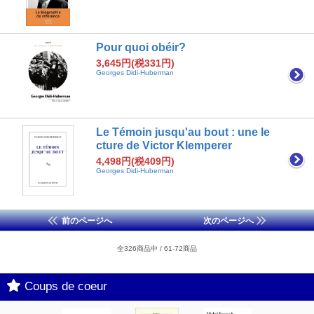
Pour quoi obéir?
3,645円(税331円)
Georges Didi-Huberman
Le Témoin jusqu'au bout : une le
cture de Victor Klemperer
4,498円(税409円)
Georges Didi-Huberman
前のページへ
次のページへ
全326商品中 / 61-72商品
Coups de coeur