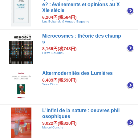
e? : événements et opinions au X
XIe siècle
6,204円(税564円)
Luc Boltanski & Arnaud Esquerre
Microcosmes : théorie des champ
s
8,169円(税743円)
Pierre Bourdieu
Altermodernités des Lumières
6,489円(税590円)
Yves Citton
L'Infini de la nature : oeuvres phil
osophiques
9,022円(税820円)
Marcel Conche