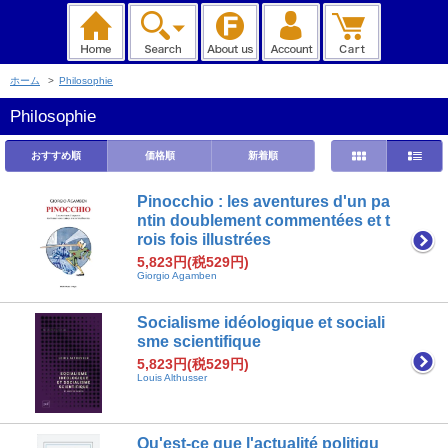
ホーム
>
Philosophie
Philosophie
おすすめ順
価格順
新着順
Pinocchio : les aventures d'un pa
ntin doublement commentées et t
rois fois illustrées
5,823円(税529円)
Giorgio Agamben
Socialisme idéologique et sociali
sme scientifique
5,823円(税529円)
Louis Althusser
Qu'est-ce que l'actualité politiqu