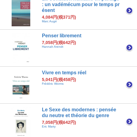
: un vadémécum pour le temps pr
ésent
4,084円(税371円)
Marc Augé
Penser librement
7,058円(税642円)
Hannah Arendt
Vivre en temps réel
5,041円(税458円)
Frédéric Worms
Le Sexe des modernes : pensée
du neutre et théorie du genre
7,058円(税642円)
Eric Marty