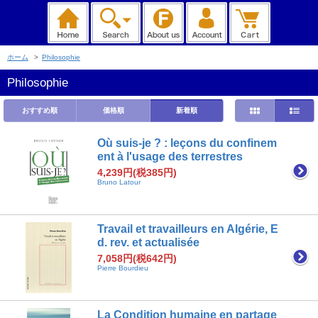
ホーム
>
Philosophie
Philosophie
おすすめ順
価格順
新着順
Où suis-je ? : leçons du confinem
ent à l'usage des terrestres
4,239円(税385円)
Bruno Latour
Travail et travailleurs en Algérie, E
d. rev. et actualisée
7,058円(税642円)
Pierre Bourdieu
La Condition humaine en partage