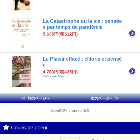
La Catastrophe ou la vie : pensée
s par temps de pandémie
5,635円(税512円)
Le Plaisir effacé : clitoris et pensé
e
4,783円(税435円)
Catherine Malabou
前のページへ
次のページへ
全326商品中 / 109-120商品
Coups de coeur