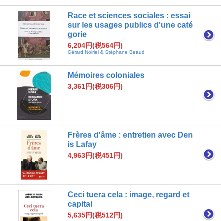
Race et sciences sociales : essai
sur les usages publics d'une caté
gorie
6,204円(税564円)
Gérard Noiriel & Stéphane Beaud
Mémoires coloniales
3,361円(税306円)
Frères d'âme : entretien avec Den
is Lafay
4,963円(税451円)
Ceci tuera cela : image, regard et
capital
5,635円(税512円)