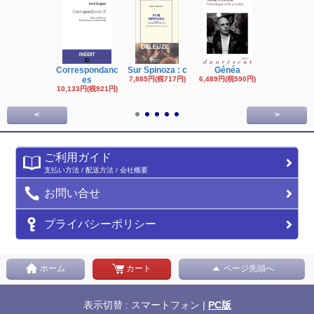
Correspondanc
Sur Spinoza : c
Généa
Michel Fouc
es
7,885円(税717円)
6,489円(税590円)
16,622円(税1,
円)
10,133円(税921円)
<
>
ご利用ガイド
支払い方法 / 配送方法 / 会社概要
お問い合せ
プライバシーポリシー
ホーム
カート
ページ先頭へ
表示切替 : スマートフォン |
PC版