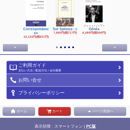
Correspondanc
Sur Spinoza : c
Généa
Michel Fouc
es
7,885円(税717円)
6,489円(税590円)
16,622円(税1,
円)
10,133円(税921円)
<
>
ご利用ガイド
支払い方法 / 配送方法 / 会社概要
お問い合せ
プライバシーポリシー
ホーム
カート
ページ先頭へ
表示切替 : スマートフォン |
PC版