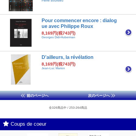
Pierre Bourdieu
Pour commencer encore : dialog
ue avec Philippe Roux
8,169円(税743円)
Georges Didi-Huberman
D'ailleurs, la révélation
8,169円(税743円)
Jean-Luc Marion
前のページへ
次のページへ
全326商品中 / 253-264商品
Coups de coeur