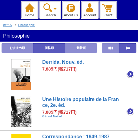
ホーム
>
Philosophie
Philosophie
おすすめ順
価格順
新着順
Derrida, Nouv. éd.
7,885円(税717円)
Une Histoire populaire de la Fran
ce, 2e. éd.
7,885円(税717円)
Gérard Noiriel
Correspondance : 1949-1987