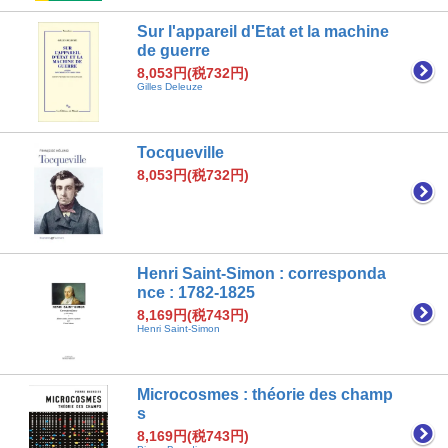
Sur l'appareil d'Etat et la machine
de guerre
8,053円(税732円)
Gilles Deleuze
Tocqueville
8,053円(税732円)
Henri Saint-Simon : corresponda
nce : 1782-1825
8,169円(税743円)
Henri Saint-Simon
Microcosmes : théorie des champ
s
8,169円(税743円)