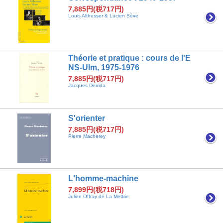
7,885円(税717円)
Louis Althusser & Lucien Sève
Théorie et pratique : cours de l'E
NS-Ulm, 1975-1976
7,885円(税717円)
Jacques Derrida
S'orienter
7,885円(税717円)
Pierre Macherey
L'homme-machine
7,899円(税718円)
Julien Offray de La Mettrie