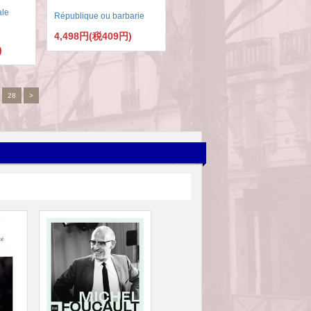
ale
République ou barbarie
4,498円(税409円)
)
.
28
>