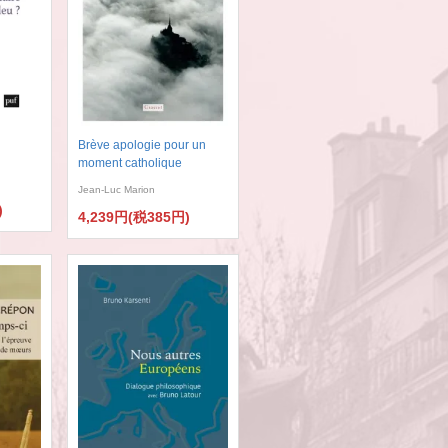
Brève apologie pour un
moment catholique
Jean-Luc Marion
)
4,239円(税385円)