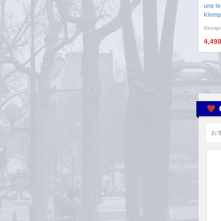
une le
Klemp
George
4,49
お