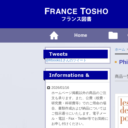
Home
ホーム
>
@frbooks1さんのツイート
Phi
商品一
2026/01/16
ホームページ掲載以外の商品のご注
文も承ります。また、公費（校費・
研究費・科研費等）でのご用命の場
合、書類作成および納品については
ご指示通りにいたします。電子メー
ル・電話・Fax・Twitter等でお気軽に
お申し付けください。