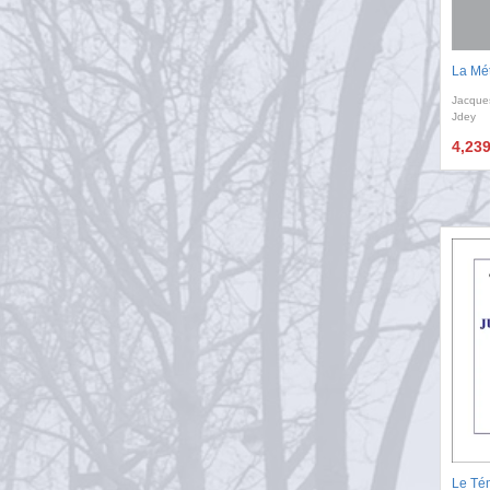
La Mé
Jacque
Jdey
4,23
Le Tém