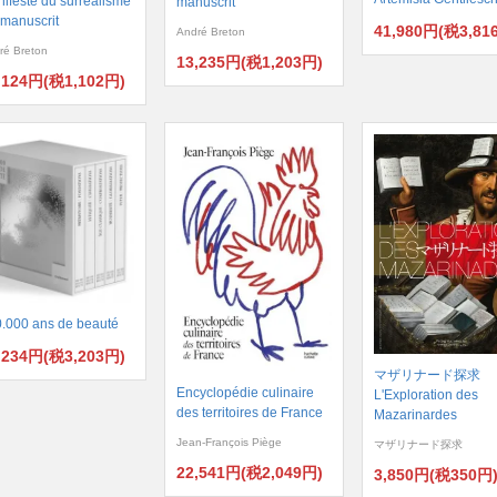
ifeste du surréalisme
manuscrit
e manuscrit
41,980円(税3,81
André Breton
ré Breton
13,235円(税1,203円)
,124円(税1,102円)
.000 ans de beauté
,234円(税3,203円)
マザリナード探求
Encyclopédie culinaire
L'Exploration des
des territoires de France
Mazarinardes
Jean-François Piège
マザリナード探求
22,541円(税2,049円)
3,850円(税350円