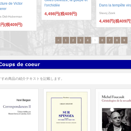
cture de Victor
l'orchidée
Dans la tempête vir
erer
4,498円(税409円)
Slavoj Zizek
s Didi-Huberman
4,498円(税409円
8円(税409円)
<
1
2
3
4
5
6
7
8
9
..
すすめ商品の紹介テキストを記載します。