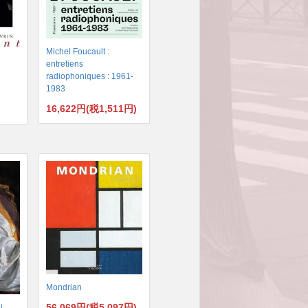
Michel Foucault :
entretiens
radiophoniques : 1961-
1983
16,622円(税1,511円)
)
Mondrian
56,069円(税5,097円)
i