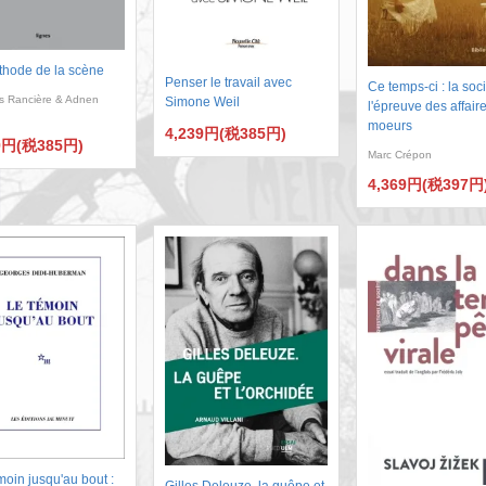
thode de la scène
Penser le travail avec
Ce temps-ci : la soc
s Rancière & Adnen
Simone Weil
l'épreuve des affair
moeurs
4,239円(税385円)
9円(税385円)
Marc Crépon
4,369円(税397円
oin jusqu'au bout :
Gilles Deleuze, la guêpe et