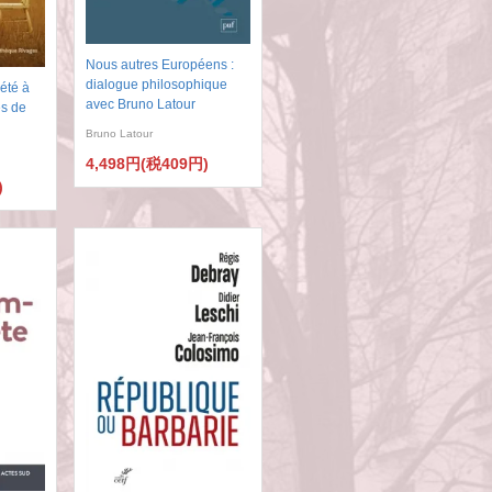
Nous autres Européens :
dialogue philosophique
iété à
avec Bruno Latour
es de
Bruno Latour
4,498円(税409円)
)