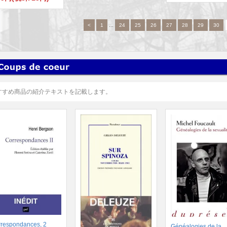
<
1
...
24
25
26
27
28
29
30
すすめ商品の紹介テキストを記載します。
respondances, 2
Généalogies de la