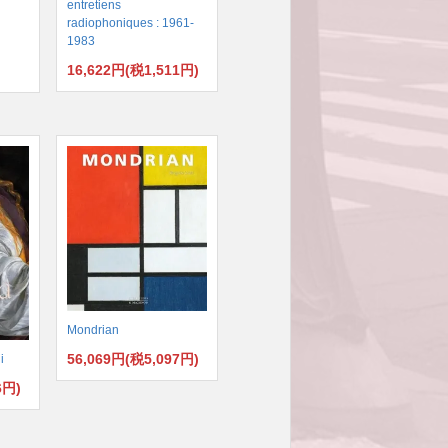
entretiens
radiophoniques : 1961-
1983
16,622円(税1,511円)
)
Mondrian
56,069円(税5,097円)
i
6円)