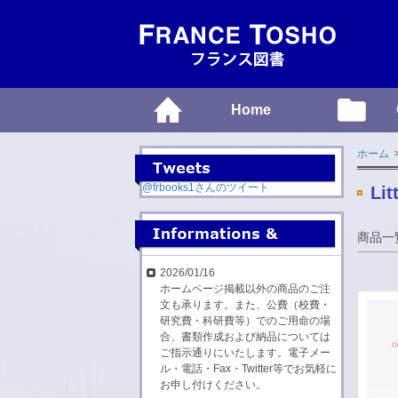
Home
ホーム
>
@frbooks1さんのツイート
Lit
商品一
2026/01/16
ホームページ掲載以外の商品のご注
文も承ります。また、公費（校費・
研究費・科研費等）でのご用命の場
合、書類作成および納品については
ご指示通りにいたします。電子メー
ル・電話・Fax・Twitter等でお気軽に
お申し付けください。