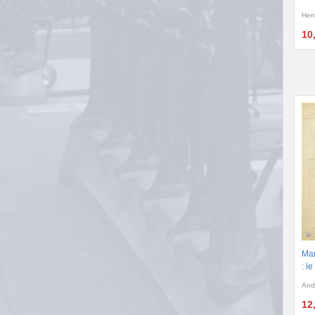
Hen
10
Man
: l
And
12