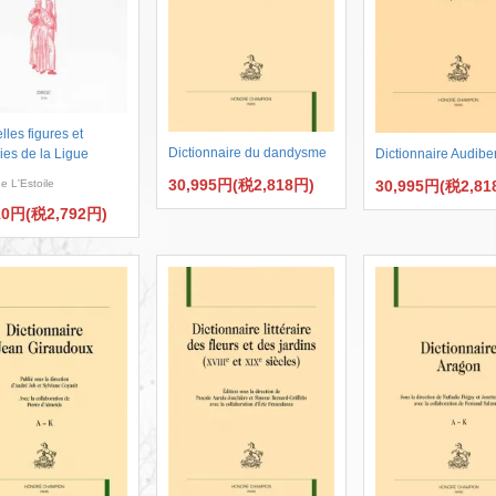
lles figures et
Dictionnaire du dandysme
Dictionnaire Audiber
ries de la Ligue
30,995円(税2,818円)
30,995円(税2,81
de L'Estoile
10円(税2,792円)