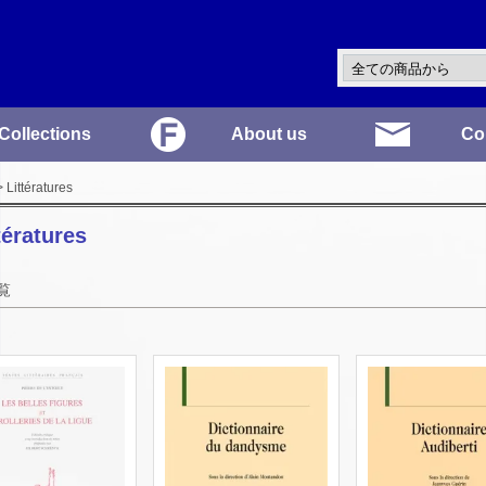
Collections
About us
Co
 Littératures
tératures
覧