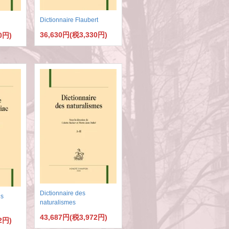
Dictionnaire Flaubert
36,630円(税3,330円)
0円)
Dictionnaire des
is
naturalismes
43,687円(税3,972円)
2円)