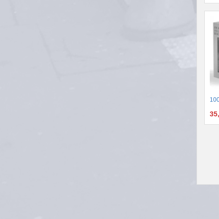
100
35