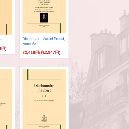
Dictionnaire Marcel Proust,
ti
Nouv. éd.
8円)
32,416円(税2,947円)