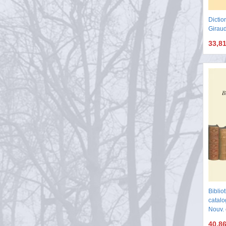
Dictio
Girau
33,8
Biblio
catal
Nouv. 
40,8