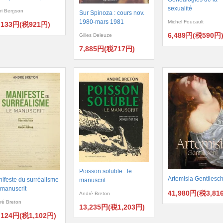
sexualité
ri Bergson
Sur Spinoza : cours nov.
1980-mars 1981
Michel Foucault
,133円(税921円)
6,489円(税590円
Gilles Deleuze
7,885円(税717円)
Poisson soluble : le
Artemisia Gentilesch
ifeste du surréalisme
manuscrit
e manuscrit
41,980円(税3,81
André Breton
ré Breton
13,235円(税1,203円)
,124円(税1,102円)