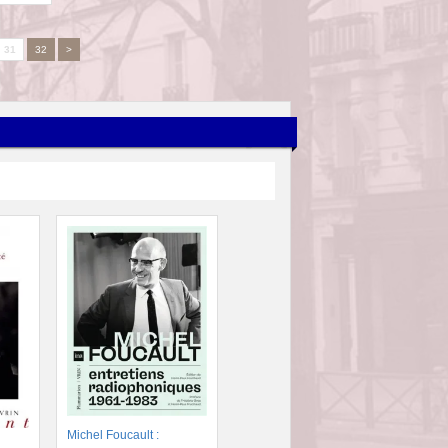
31
32
>
Michel Foucault :