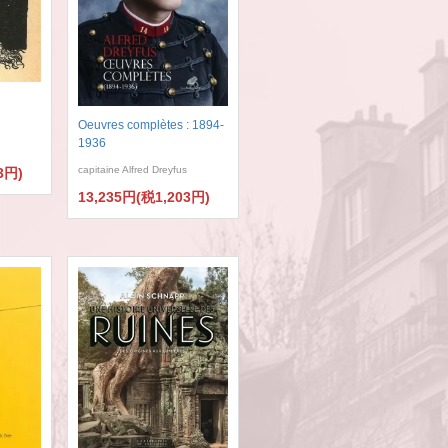
Oeuvres complètes : 1894-
1936
capitaine Alfred Dreyfus
3円)
13,235円(税1,203円)