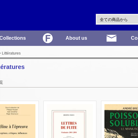
Collections
About us
Co
 Littératures
tératures
覧