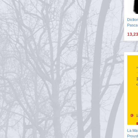
Dictio
Pasca
13,2
La Ma
Proust