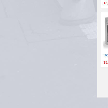
12
100
35