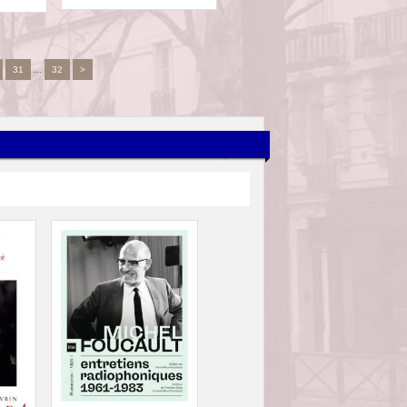
31
...
32
>