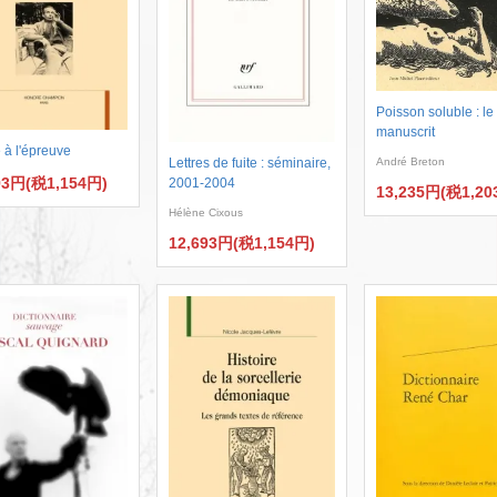
Poisson soluble : le
manuscrit
 à l'épreuve
Lettres de fuite : séminaire,
André Breton
93円(税1,154円)
2001-2004
13,235円(税1,20
Hélène Cixous
12,693円(税1,154円)