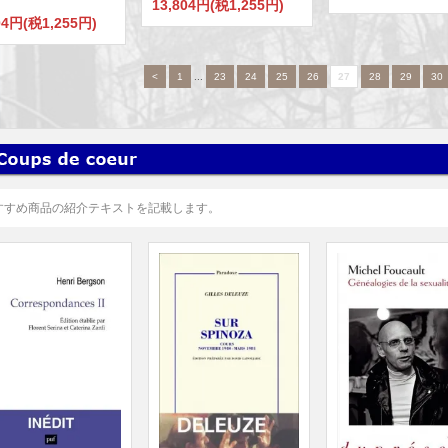
13,804円(税1,255円)
04円(税1,255円)
<
1
...
23
24
25
26
27
28
29
30
すすめ商品の紹介テキストを記載します。