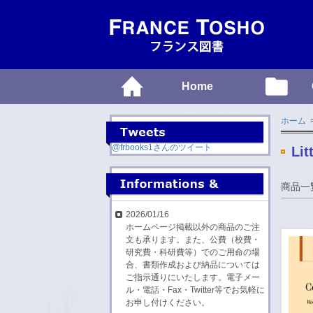
Home
ホーム
>
@frbooks1さんのツイート
Lit
商品一
2026/01/16
ホームページ掲載以外の商品のご注
文も承ります。また、公費（校費・
研究費・科研費等）でのご用命の場
合、書類作成および納品については
ご指示通りにいたします。電子メー
ル・電話・Fax・Twitter等でお気軽に
お申し付けください。