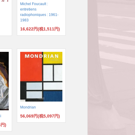
Michel Foucault :
entretiens
radiophoniques : 1961-
1983
16,622円(税1,511円)
)
Mondrian
56,069円(税5,097円)
i
6円)