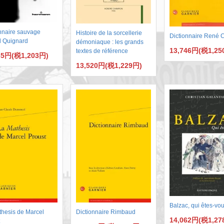
nnaire sauvage
Histoire de la sorcellerie
Dictionnaire René 
l Quignard
démoniaque : les grands
13,746円(税1,25
textes de référence
35円(税1,203円)
13,520円(税1,229円)
Balzac, qui êtes-vo
thesis de Marcel
Dictionnaire Rimbaud
14,062円(税1,27