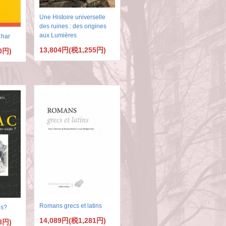
Une Histoire universelle
des ruines : des origines
aux Lumières
Char
13,804円(税1,255円)
0円)
Romans grecs et latins
us?
14,089円(税1,281円)
8円)