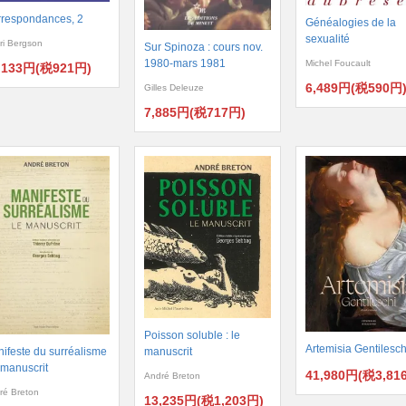
respondances, 2
Généalogies de la
sexualité
ri Bergson
Sur Spinoza : cours nov.
1980-mars 1981
Michel Foucault
,133円(税921円)
6,489円(税590円
Gilles Deleuze
7,885円(税717円)
Poisson soluble : le
Artemisia Gentilesch
ifeste du surréalisme
manuscrit
e manuscrit
41,980円(税3,81
André Breton
ré Breton
13,235円(税1,203円)