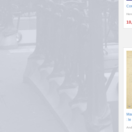
Cor
Hen
10
Man
: l
And