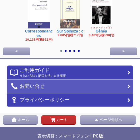
Correspondanc
Sur Spinoza : c
Généa
Michel Fouc
es
7,885円(税717円)
6,489円(税590円)
16,622円(税1,
円)
10,133円(税921円)
<
>
ご利用ガイド
支払い方法 / 配送方法 / 会社概要
お問い合せ
プライバシーポリシー
ホーム
カート
ページ先頭へ
表示切替 : スマートフォン |
PC版