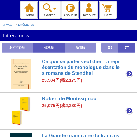
ホーム
>
Littératures
Littératures
おすすめ順
価格順
新着順
Ce que se parler veut dire : la repr
ésentation du monologue dans le
s romans de Stendhal
23,964円(税2,179円)
Robert de Montesquiou
25,075円(税2,280円)
La Grande grammaire du français