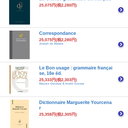
25,075円(税2,280円)
Correspondance
25,075円(税2,280円)
Joseph de Maistre
Le Bon usage : grammaire françai
se, 16e éd.
25,333円(税2,303円)
Maurice Grevisse & André Goosse
Dictionnaire Marguerite Yourcena
r
25,358円(税2,305円)