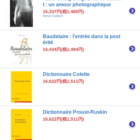
t : un amour photographique
16,337円(税1,485円)
Hervé Guibert
Baudelaire : l'entrée dans la post
érité
16,434円(税1,494円)
Dictionnaire Colette
16,622円(税1,511円)
Dictionnaire Proust-Ruskin
16,622円(税1,511円)