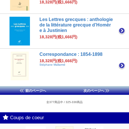
18,328円(税1,666円)
Les Lettres grecques : anthologie
de la littérature grecque d'Homèr
e à Justinien
18,328円(税1,666円)
Correspondance : 1854-1898
18,328円(税1,666円)
Stéphane Mallarmé
前のページへ
次のページへ
全377商品中 / 325-336商品
Coups de coeur