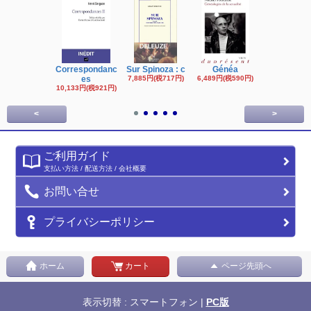
Correspondanc
Sur Spinoza : c
Généa
Michel Fouc
es
7,885円(税717円)
6,489円(税590円)
16,622円(税1,
円)
10,133円(税921円)
<
>
ご利用ガイド
支払い方法 / 配送方法 / 会社概要
お問い合せ
プライバシーポリシー
ホーム
カート
ページ先頭へ
表示切替 : スマートフォン |
PC版