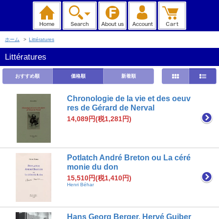
ホーム
>
Littératures
Littératures
おすすめ順
価格順
新着順
Chronologie de la vie et des oeuv
res de Gérard de Nerval
14,089円(税1,281円)
Potlatch André Breton ou La céré
monie du don
15,510円(税1,410円)
Henri Béhar
Hans Georg Berger, Hervé Guiber