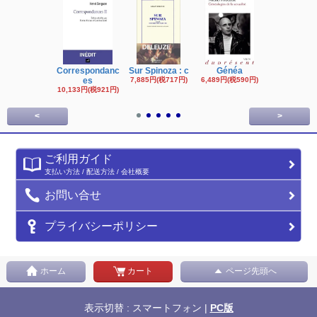
Correspondanc
Sur Spinoza : c
Généa
Michel Fouc
es
7,885円(税717円)
6,489円(税590円)
16,622円(税1,
円)
10,133円(税921円)
<
>
ご利用ガイド
支払い方法 / 配送方法 / 会社概要
お問い合せ
プライバシーポリシー
ホーム
カート
ページ先頭へ
表示切替 : スマートフォン |
PC版