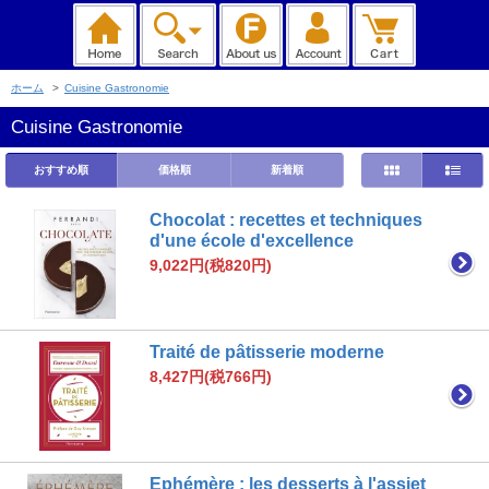
ホーム
>
Cuisine Gastronomie
Cuisine Gastronomie
おすすめ順
価格順
新着順
Chocolat : recettes et techniques
d'une école d'excellence
9,022円(税820円)
Traité de pâtisserie moderne
8,427円(税766円)
Ephémère : les desserts à l'assiet