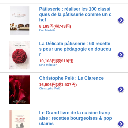
Pâtisserie : réaliser les 100 classi
ques de la pâtisserie comme un c
hef
8,169円(税743円)
Carl Marletti
La Délicate pâtisserie : 60 recette
s pour une pédagogie en douceu
r
10,108円(税919円)
Nina Métayer
Christophe Pelé : Le Clarence
16,906円(税1,537円)
Christophe Pelé
Le Grand livre de la cuisine franç
aise : recettes bourgeoises & pop
ulaires