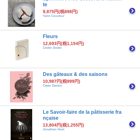
te
9,875円(税898円)
Yann Couvreur
Fleurs
12,693円(税1,154円)
Cédric Grolet
Des gâteaux & des saisons
10,987円(税999円)
Claire Damon
Le Savoir-faire de la pâtisserie fra
nçaise
13,804円(税1,255円)
Jonathan Huet