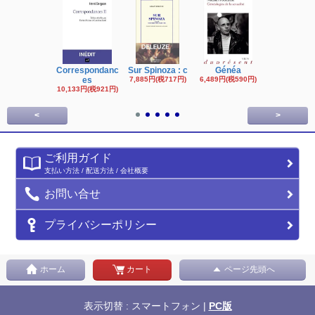
Correspondanc
Sur Spinoza : c
Généa
Michel Fouc
es
7,885円(税717円)
6,489円(税590円)
16,622円(税1,
円)
10,133円(税921円)
<
>
ご利用ガイド
支払い方法 / 配送方法 / 会社概要
お問い合せ
プライバシーポリシー
ホーム
カート
ページ先頭へ
表示切替 : スマートフォン |
PC版