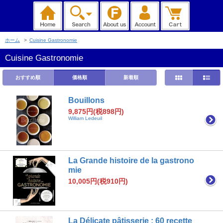
ホーム
>
Cuisine Gastronomie
Cuisine Gastronomie
おすすめ順
価格順
新着順
Bouillons
9,875円(税898円)
William Ledeuil
La Grande histoire de la gastrono
mie
10,005円(税910円)
La Délicate pâtisserie : 60 recette