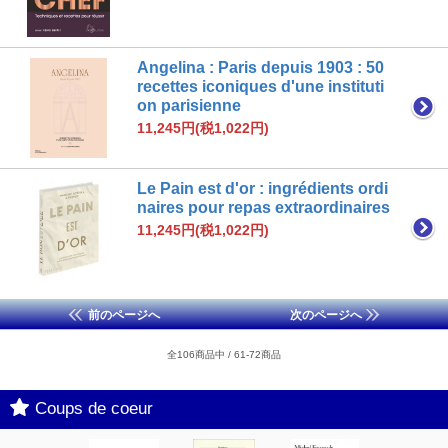
Angelina : Paris depuis 1903 : 50
recettes iconiques d'une instituti
on parisienne
11,245円(税1,022円)
Le Pain est d'or : ingrédients ordi
naires pour repas extraordinaires
11,245円(税1,022円)
前のページへ
次のページへ
全106商品中 / 61-72商品
Coups de coeur